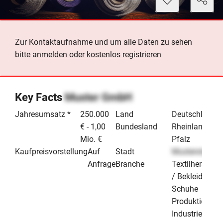
Zur Kontaktaufnahme und um alle Daten zu sehen
bitte
anmelden oder kostenlos registrieren
Key Facts
Muster GmbH
Jahresumsatz *
250.000
Land
Deutschland
€ - 1,00
Bundesland
Rheinland-
Mio. €
Pfalz
Kaufpreisvorstellung
Auf
Stadt
Musterstadt
Anfrage
Branche
Textilherstellu
/ Bekleidung /
Schuhe
Produktion &
Industrie