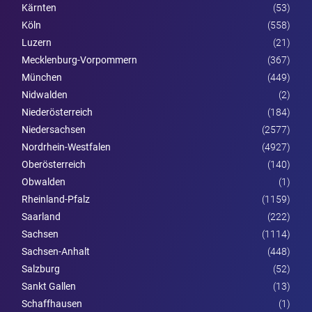
Kärnten
(53)
Köln
(558)
Luzern
(21)
Mecklenburg-Vorpommern
(367)
München
(449)
Nidwalden
(2)
Nieder­österreich
(184)
Niedersachsen
(2577)
Nordrhein-Westfalen
(4927)
Ober­österreich
(140)
Obwalden
(1)
Rheinland-Pfalz
(1159)
Saarland
(222)
Sachsen
(1114)
Sachsen-Anhalt
(448)
Salzburg
(52)
Sankt Gallen
(13)
Schaffhausen
(1)