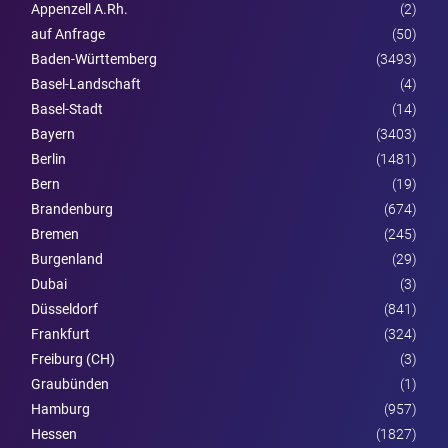
Appenzell A.Rh.
(2)
auf Anfrage
(50)
Baden-Württemberg
(3493)
Basel-Landschaft
(4)
Basel-Stadt
(14)
Bayern
(3403)
Berlin
(1481)
Bern
(19)
Brandenburg
(674)
Bremen
(245)
Burgen­land
(29)
Dubai
(3)
Düsseldorf
(841)
Frankfurt
(324)
Freiburg (CH)
(3)
Graubünden
(1)
Hamburg
(957)
Hessen
(1827)