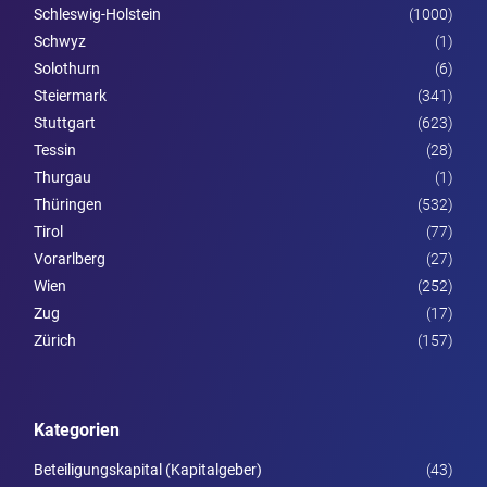
Schleswig-Holstein
(1000)
Schwyz
(1)
Solothurn
(6)
Steier­mark
(341)
Stuttgart
(623)
Tessin
(28)
Thurgau
(1)
Thüringen
(532)
Tirol
(77)
Vorarl­berg
(27)
Wien
(252)
Zug
(17)
Zürich
(157)
Kategorien
Beteiligungskapital (Kapitalgeber)
(43)