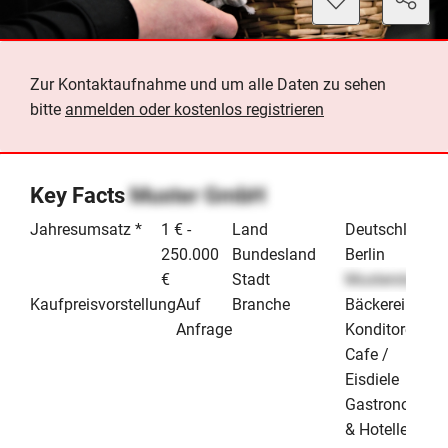
Zur Kontaktaufnahme und um alle Daten zu sehen
bitte
anmelden oder kostenlos registrieren
Key Facts
Muster GmbH
Jahresumsatz *
1 € -
Land
Deutschland
250.000
Bundesland
Berlin
€
Stadt
Musterstadt
Kaufpreisvorstellung
Auf
Branche
Bäckerei /
Anfrage
Konditorei /
Cafe /
Eisdiele
Gastronomie
& Hotellerie