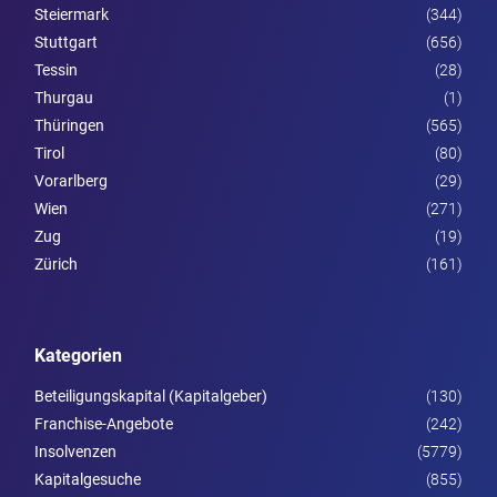
Steier­mark
(344)
Stuttgart
(656)
Tessin
(28)
Thurgau
(1)
Thüringen
(565)
Tirol
(80)
Vorarl­berg
(29)
Wien
(271)
Zug
(19)
Zürich
(161)
Kategorien
Beteiligungskapital (Kapitalgeber)
(130)
Franchise-Angebote
(242)
Insolvenzen
(5779)
Kapitalgesuche
(855)