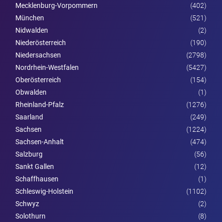
Mecklenburg-Vorpommern
(402)
München
(521)
Nidwalden
(2)
Nieder­österreich
(190)
Niedersachsen
(2798)
Nordrhein-Westfalen
(5427)
Ober­österreich
(154)
Obwalden
(1)
Rheinland-Pfalz
(1276)
Saarland
(249)
Sachsen
(1224)
Sachsen-Anhalt
(474)
Salzburg
(56)
Sankt Gallen
(12)
Schaffhausen
(1)
Schleswig-Holstein
(1102)
Schwyz
(2)
Solothurn
(8)