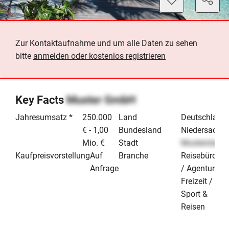
Zur Kontaktaufnahme und um alle Daten zu sehen
bitte
anmelden oder kostenlos registrieren
Key Facts
Muster GmbH
Jahresumsatz *
250.000
Land
Deutschland
€ - 1,00
Bundesland
Niedersachs
Mio. €
Stadt
Musterstadt
Kaufpreisvorstellung
Auf
Branche
Reisebüro
Anfrage
/ Agentur
Freizeit /
Sport &
Reisen