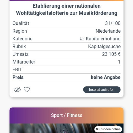
Etablierung einer nationalen
Wohltätigkeitslotterie zur Musikförderung
Investor gesucht
Qualität
31/100
Region
Niederlande
Kategorie
📈 Kapitalerhöhung
Rubrik
Kapitalgesuche
Umsatz
23.105 €
Mitarbeiter
1
EBIT
Preis
keine Angabe
Inserat aufrufen
Sport / Fitness
8
Stunden online