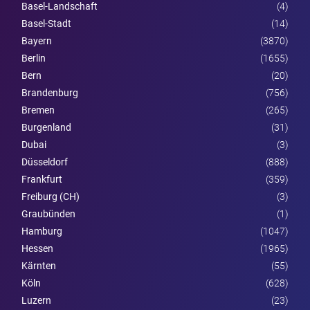
Basel-Landschaft
(4)
Basel-Stadt
(14)
Bayern
(3870)
Berlin
(1655)
Bern
(20)
Brandenburg
(756)
Bremen
(265)
Burgen­land
(31)
Dubai
(3)
Düsseldorf
(888)
Frankfurt
(359)
Freiburg (CH)
(3)
Graubünden
(1)
Hamburg
(1047)
Hessen
(1965)
Kärnten
(55)
Köln
(628)
Luzern
(23)