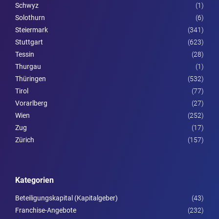
Schwyz
(1)
Solothurn
(6)
Steier­mark
(341)
Stuttgart
(623)
Tessin
(28)
Thurgau
(1)
Thüringen
(532)
Tirol
(77)
Vorarl­berg
(27)
Wien
(252)
Zug
(17)
Zürich
(157)
Kategorien
Beteiligungskapital (Kapitalgeber)
(43)
Franchise-Angebote
(232)