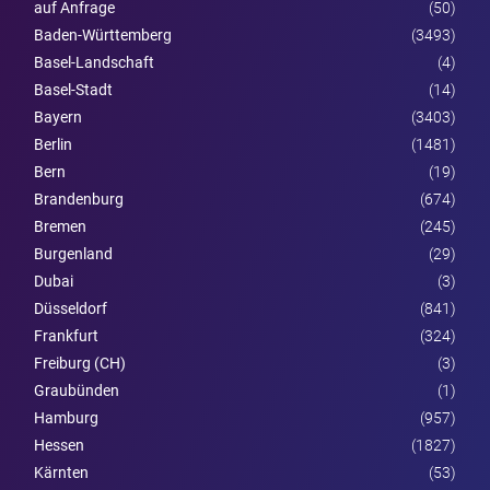
auf Anfrage
(50)
Baden-Württemberg
(3493)
Basel-Landschaft
(4)
Basel-Stadt
(14)
Bayern
(3403)
Berlin
(1481)
Bern
(19)
Brandenburg
(674)
Bremen
(245)
Burgen­land
(29)
Dubai
(3)
Düsseldorf
(841)
Frankfurt
(324)
Freiburg (CH)
(3)
Graubünden
(1)
Hamburg
(957)
Hessen
(1827)
Kärnten
(53)