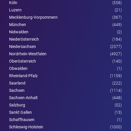
Köln
(558)
Luzern
(21)
Mecklenburg-Vorpommern
(367)
München
(449)
Nidwalden
(2)
Nieder­österreich
(184)
Niedersachsen
(2577)
Nordrhein-Westfalen
(4927)
Ober­österreich
(140)
Obwalden
(1)
Rheinland-Pfalz
(1159)
Saarland
(222)
Sachsen
(1114)
Sachsen-Anhalt
(448)
Salzburg
(52)
Sankt Gallen
(13)
Schaffhausen
(1)
Schleswig-Holstein
(1000)