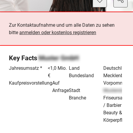
Zur Kontaktaufnahme und um alle Daten zu sehen
bitte
anmelden oder kostenlos registrieren
Key Facts
Muster GmbH
Jahresumsatz *
<1,0 Mio.
Land
Deutschland
€
Bundesland
Mecklenburg-
Kaufpreisvorstellung
Auf
Vorpommern
Anfrage
Stadt
Musterstadt
Branche
Friseursalon
/ Barbier
Beauty &
Körperpflege