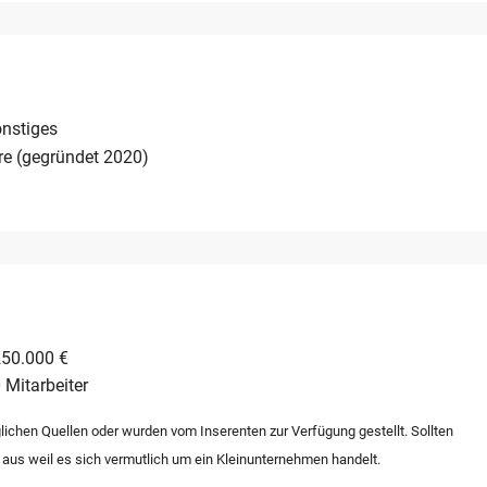
eiber, die ein eingeführtes Freizeitkonzept mit integrierter
möchten. Die Übergabe erfolgt im Rahmen einer geregelten
 Euro.
nstiges
re (gegründet 2020)
250.000 €
 Mitarbeiter
lichen Quellen oder wurden vom Inserenten zur Verfügung gestellt. Sollten
 aus weil es sich vermutlich um ein Kleinunternehmen handelt.