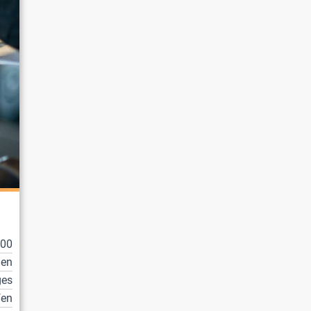
100
en
ges
fen