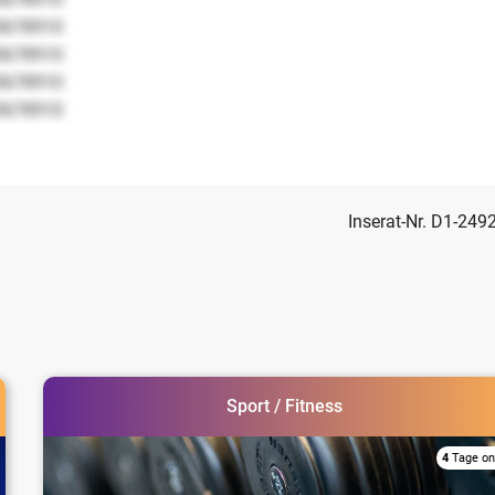
5678910
5678910
5678910
5678910
Inserat-Nr. D1-249
Sport / Fitness
4
Tage on