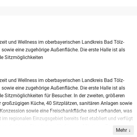
eizeit und Wellness im oberbayerischen Landkreis Bad Tölz-
owie eine zugehörige Außenfläche. Die erste Halle ist als
de Sitzmöglichkeiten
eizeit und Wellness im oberbayerischen Landkreis Bad Tölz-
owie eine zugehörige Außenfläche. Die erste Halle ist als
de Sitzmöglichkeiten für Besucher. In der zweiten, größeren
er großzügigen Küche, 40 Sitzplätzen, sanitären Anlagen sowie
 Konzession sowie eine Freischankfläche sind vorhanden, was
im regionalen Einzugsgebiet bereits fest etabliert und verfügt
ehen direkt am Standort zur Verfügung. Mit einem Team von
Mehr
en Jahresumsatz von bis zu 250.000 Euro. Diese