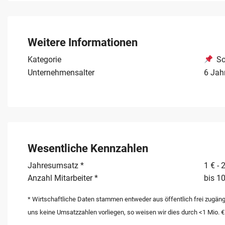
Nachfolgeregelung bietet eine ideale Gelegenheit für Betr
Gastronomie in attraktiver Lage in Bayern übernehmen 
Nachfolge gegen eine Kaufpreisvorstellung von 400.000
Weitere Informationen
Kategorie
So
Unternehmensalter
6 Jah
Wesentliche Kennzahlen
Jahresumsatz *
1 € - 
Anzahl Mitarbeiter *
bis 10
* Wirtschaftliche Daten stammen entweder aus öffentlich frei zugäng
uns keine Umsatzzahlen vorliegen, so weisen wir dies durch <1 Mio. €