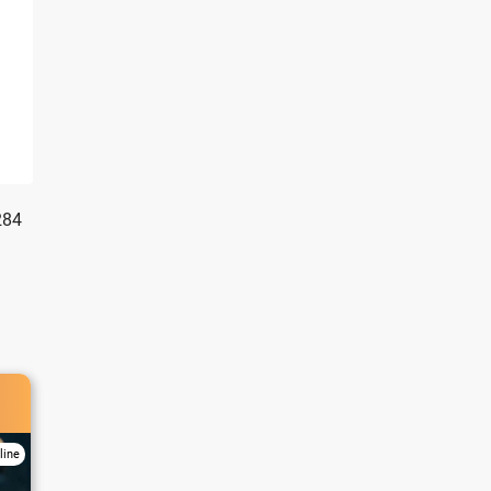
284
line