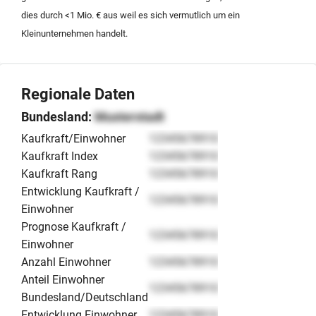
aus und decken ein breites Spektrum von der
dies durch <1 Mio. € aus weil es sich vermutlich um ein
klassischen Nachfolgeregelung bis hin zur aktiven
Kleinunternehmen handelt.
Unternehmensbeteiligung ab. Die unabhängige
Gesellschaft fungiert hierbei als Schnittstelle, um
Investitionen in substanzstarke Sachwerte und
operative Einheiten im süddeutschen Raum effizient zu
Regionale Daten
koordinieren.
Bundesland:
Musterstadt
Kaufkraft/Einwohner
12345678910
Kaufkraft Index
12345678910
Kaufkraft Rang
12345678910
Entwicklung Kaufkraft /
12345678910
Einwohner
Prognose Kaufkraft /
12345678910
Einwohner
Anzahl Einwohner
12345678910
Anteil Einwohner
12345678910
Bundesland/Deutschland
Entwicklung Einwohner
12345678910