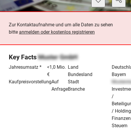
Zur Kontaktaufnahme und um alle Daten zu sehen
bitte
anmelden oder kostenlos registrieren
Key Facts
Muster GmbH
Jahresumsatz *
<1,0 Mio.
Land
Deutschl
€
Bundesland
Bayern
Kaufpreisvorstellung
Auf
Stadt
Musterst
Anfrage
Branche
Investme
/
Beteiligu
/ Holdin
Finanzen
Steuern