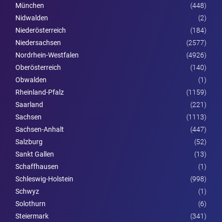
München
(448)
Nidwalden
(2)
Nieder­österreich
(184)
Niedersachsen
(2577)
Nordrhein-Westfalen
(4926)
Ober­österreich
(140)
Obwalden
(1)
Rheinland-Pfalz
(1159)
Saarland
(221)
Sachsen
(1113)
Sachsen-Anhalt
(447)
Salzburg
(52)
Sankt Gallen
(13)
Schaffhausen
(1)
Schleswig-Holstein
(998)
Schwyz
(1)
Solothurn
(6)
Steier­mark
(341)