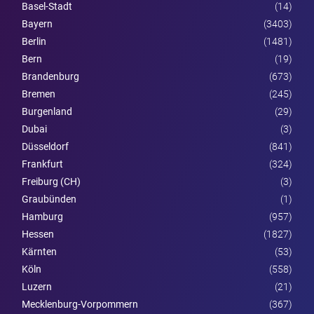
Basel-Stadt
(14)
Bayern
(3403)
Berlin
(1481)
Bern
(19)
Brandenburg
(673)
Bremen
(245)
Burgen­land
(29)
Dubai
(3)
Düsseldorf
(841)
Frankfurt
(324)
Freiburg (CH)
(3)
Graubünden
(1)
Hamburg
(957)
Hessen
(1827)
Kärnten
(53)
Köln
(558)
Luzern
(21)
Mecklenburg-Vorpommern
(367)