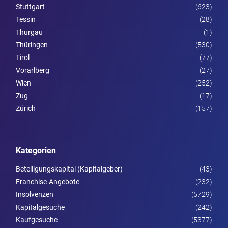
Stuttgart
(623)
Tessin
(28)
Thurgau
(1)
Thüringen
(530)
Tirol
(77)
Vorarl­berg
(27)
Wien
(252)
Zug
(17)
Zürich
(157)
Kategorien
Beteiligungskapital (Kapitalgeber)
(43)
Franchise-Angebote
(232)
Insolvenzen
(5729)
Kapitalgesuche
(242)
Kaufgesuche
(5377)