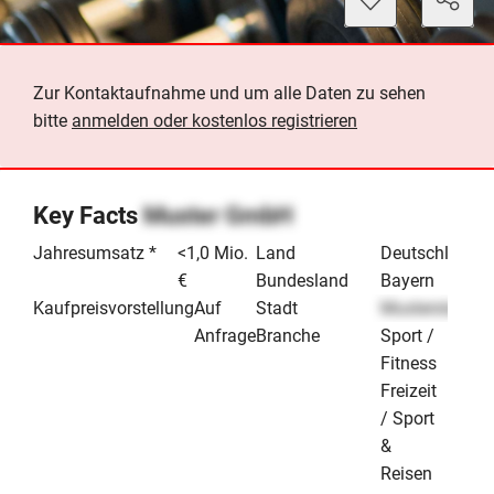
Zur Kontaktaufnahme und um alle Daten zu sehen
bitte
anmelden oder kostenlos registrieren
Key Facts
Muster GmbH
Jahresumsatz *
<1,0 Mio.
Land
Deutschland
€
Bundesland
Bayern
Kaufpreisvorstellung
Auf
Stadt
Musterstadt
Anfrage
Branche
Sport /
Fitness
Freizeit
/ Sport
&
Reisen