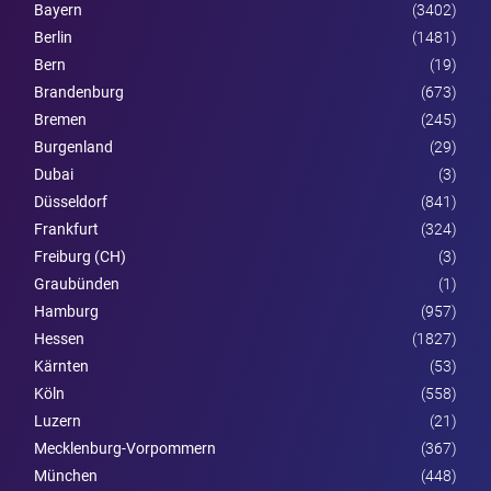
Bayern
(3402)
Berlin
(1481)
Bern
(19)
Brandenburg
(673)
Bremen
(245)
Burgen­land
(29)
Dubai
(3)
Düsseldorf
(841)
Frankfurt
(324)
Freiburg (CH)
(3)
Graubünden
(1)
Hamburg
(957)
Hessen
(1827)
Kärnten
(53)
Köln
(558)
Luzern
(21)
Mecklenburg-Vorpommern
(367)
München
(448)