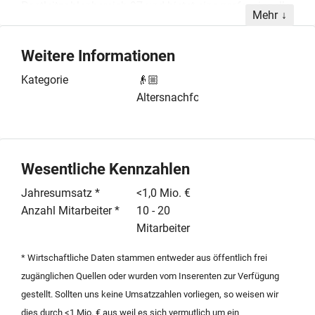
Postleitzahlenbereich 97 und bietet eine professionelle
Mehr
Infrastruktur für Fitness- und Wellnessdienstleistungen.
Das Unternehmen wird mit einem Team von bis zu
Weitere Informationen
zehn Mitarbeitern geführt und richtet sich an
Nachfolger, die einen operativ eingespielten Betrieb
Kategorie
👴🏼
übernehmen möchten.
Altersnachfolge
Die hochwertige Ausstattung umfasst einen
umfassenden Maschinenpark sowie diverse
Cardiogeräte des renommierten Herstellers
Wesentliche Kennzahlen
TechnoGym. Ergänzt wird das Trainingsangebot durch
einen spezialisierten EasyLine-Zirkel, ebenfalls von
Jahresumsatz *
<1,0 Mio. €
TechnoGym, sowie einen großzügigen
Anzahl Mitarbeiter *
10 - 20
Freihantelbereich. Zudem verfügt das Studio über eine
Mitarbeiter
dedizierte Functional Area für moderne
* Wirtschaftliche Daten stammen entweder aus öffentlich frei
Trainingskonzepte. Die Kombination aus bewährter
zugänglichen Quellen oder wurden vom Inserenten zur Verfügung
Gerätetechnik und funktionalen Trainingsflächen bietet
gestellt. Sollten uns keine Umsatzzahlen vorliegen, so weisen wir
eine solide Basis für die Fortführung des
dies durch <1 Mio. € aus weil es sich vermutlich um ein