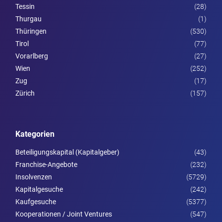
Tessin
(28)
Thurgau
(1)
Thüringen
(530)
Tirol
(77)
Vorarl­berg
(27)
Wien
(252)
Zug
(17)
Zürich
(157)
Kategorien
Beteiligungskapital (Kapitalgeber)
(43)
Franchise-Angebote
(232)
Insolvenzen
(5729)
Kapitalgesuche
(242)
Kaufgesuche
(5377)
Kooperationen / Joint Ventures
(547)