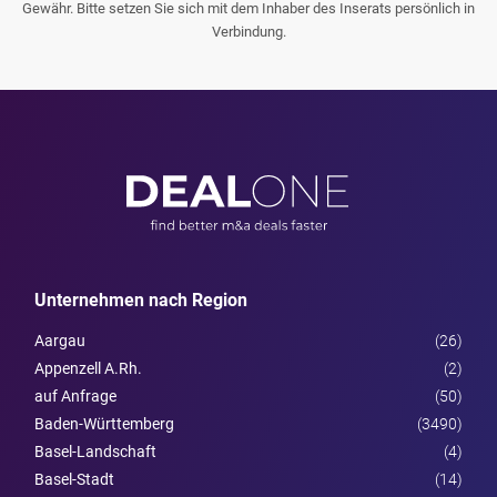
Gewähr. Bitte setzen Sie sich mit dem Inhaber des Inserats persönlich in
Verbindung.
Unternehmen nach Region
Aargau
(26)
Appenzell A.Rh.
(2)
auf Anfrage
(50)
Baden-Württemberg
(3490)
Basel-Landschaft
(4)
Basel-Stadt
(14)