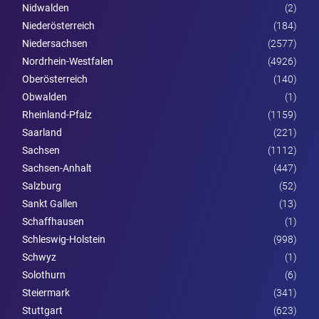
Nidwalden
(2)
Nieder­österreich
(184)
Niedersachsen
(2577)
Nordrhein-Westfalen
(4926)
Ober­österreich
(140)
Obwalden
(1)
Rheinland-Pfalz
(1159)
Saarland
(221)
Sachsen
(1112)
Sachsen-Anhalt
(447)
Salzburg
(52)
Sankt Gallen
(13)
Schaffhausen
(1)
Schleswig-Holstein
(998)
Schwyz
(1)
Solothurn
(6)
Steier­mark
(341)
Stuttgart
(623)