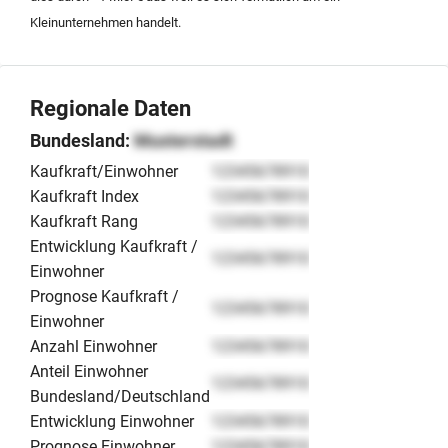
Geschäftsmodells in der Region Bayern. Der Verkauf
Kleinunternehmen handelt.
erfolgt inklusive des vollständigen Inventars, sodass
eine nahtlose Übernahme des Standorts und des
bestehenden Kundenstamms gewährleistet ist.
Regionale Daten
Bundesland:
Musterstadt
Kaufkraft/Einwohner
12345678910
Kaufkraft Index
12345678910
Kaufkraft Rang
12345678910
Entwicklung Kaufkraft /
12345678910
Einwohner
Prognose Kaufkraft /
12345678910
Einwohner
Anzahl Einwohner
12345678910
Anteil Einwohner
12345678910
Bundesland/Deutschland
Entwicklung Einwohner
12345678910
Prognose Einwohner
12345678910