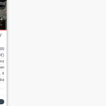
/
100
DE)
enz
zen
. €
tba