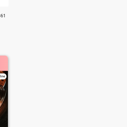
361
line