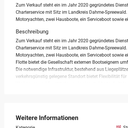
Zum Verkauf steht ein im Jahr 2020 gegründetes Diens
Charterservice mit Sitz im Landkreis Dahme-Spreewald. D
Motoryachten, zwei Hausboote, ein Serviceboot sowie 
Beschreibung
Zum Verkauf steht ein im Jahr 2020 gegründetes Diens
Charterservice mit Sitz im Landkreis Dahme-Spreewald. D
Motoryachten, zwei Hausboote, ein Serviceboot sowie 
Flotte bietet die Gesellschaft externen Bootseignern 
Die notwendige Infrastruktur, bestehend aus Liegeplätzen
verkehrsgünstig gelegene Standort bietet Flexibilität f
Werkzeuge und Ersatzteile sowie eine etablierte digita
Buchungsplattformen. Das Unternehmen erwirtschaftete
Vorsteuergewinn von rund 60.000 Euro. Der Betrieb ist 
durch personellen Ausbau. Die Übergabe erfolgt aus g
Deals der GmbH oder als Asset-Deal. Der Kaufpreis für
Weitere Informationen
Euro auf Verhandlungsbasis.
Kategorie
St