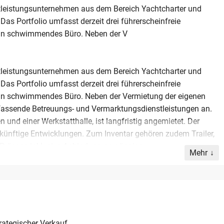
tleistungsunternehmen aus dem Bereich Yachtcharter und
as Portfolio umfasst derzeit drei führerscheinfreie
ein schwimmendes Büro. Neben der V
tleistungsunternehmen aus dem Bereich Yachtcharter und
as Portfolio umfasst derzeit drei führerscheinfreie
ein schwimmendes Büro. Neben der Vermietung der eigenen
umfassende Betreuungs- und Vermarktungsdienstleistungen an.
 und einer Werkstatthalle, ist langfristig angemietet. Der
ür künftige Entwicklungen. Zum Inventar gehören zudem Trailer,
le Präsenz inklusive Anbindung an gängige
Mehr
 zuletzt einen Jahresumsatz von ca. 150.000 Euro bei einem
als Einzelunternehmen führbar und bietet Skalierungspotenzial
esundheitlichen Gründen wahlweise im Rahmen eines Share-
 das vollständig ausgestattete Unternehmen beträgt 160.000
rategischer Verkauf