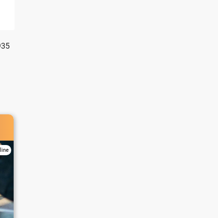
935
line