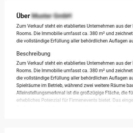
Über
Muster GmbH
Zum Verkauf steht ein etabliertes Unternehmen aus der
Rooms. Die Immobilie umfasst ca. 380 m² und zeichnet 
die vollständige Erfüllung aller behördlichen Auflagen a
Beschreibung
Zum Verkauf steht ein etabliertes Unternehmen aus der
Rooms. Die Immobilie umfasst ca. 380 m² und zeichnet 
die vollständige Erfüllung aller behördlichen Auflagen au
Spielräume im Betrieb, während zwei weitere Räume baul
Alleinstellungsmerkmal ist die großzügige Fläche, die 
erhebliches Potenzial für Firmenevents bietet. Das eing
die technische Automatisierung den personellen Betreu
durch einen positiven Jahresabschluss, das Fehlen von
Abschreibungsposten. Die Übergabe erfolgt im Rahmen e
Lebensmittelpunkt verlagert hat. Interessenten bietet s