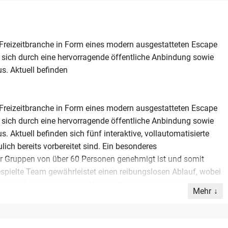
 Freizeitbranche in Form eines modern ausgestatteten Escape
sich durch eine hervorragende öffentliche Anbindung sowie
us. Aktuell befinden
 Freizeitbranche in Form eines modern ausgestatteten Escape
sich durch eine hervorragende öffentliche Anbindung sowie
s. Aktuell befinden sich fünf interaktive, vollautomatisierte
ich bereits vorbereitet sind. Ein besonderes
für Gruppen von über 60 Personen genehmigt ist und somit
espielte Team gewährleistet einen reibungslosen Ablauf, wobei
ungsaufwand minimiert. Wirtschaftlich überzeugt das Objekt
Mehr
 Lizenzgebühren sowie steuerlich wirksame
iner Nachfolge, da der aktuelle Inhaber seinen
ich die Chance, ein zukunftssicheres Unternehmen zu kaufen,