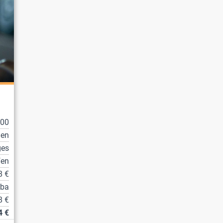
100
en
ges
fen
8 €
tba
8 €
4 €