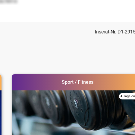
5678910
Inserat-Nr. D1-291
Sport / Fitness
4
Tage on