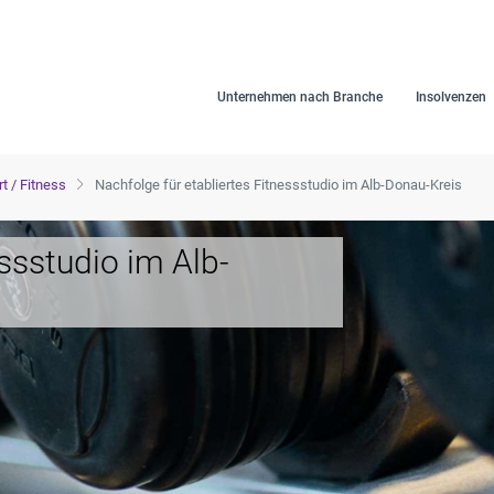
Unternehmen nach Branche
Insolvenzen
t / Fitness
Nachfolge für etabliertes Fitnessstudio im Alb-Donau-Kreis
essstudio im Alb-