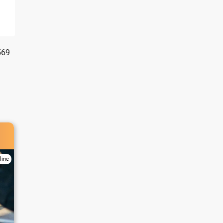
569
line