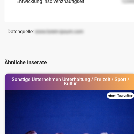
Entwicklung Insolvenzhäufigkeit
1234
Datenquelle:
www.lorem-ipsum.com
Ähnliche Inserate
Sonstige Unternehmen Unterhaltung / Freizeit / Sport /
Kultur
einen
Tag online