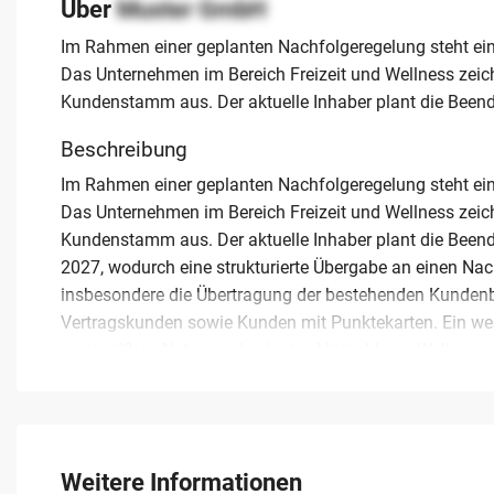
Über
Muster GmbH
Im Rahmen einer geplanten Nachfolgeregelung steht ein
Das Unternehmen im Bereich Freizeit und Wellness zeich
Kundenstamm aus. Der aktuelle Inhaber plant die Beend
Beschreibung
Im Rahmen einer geplanten Nachfolgeregelung steht ein
Das Unternehmen im Bereich Freizeit und Wellness zeich
Kundenstamm aus. Der aktuelle Inhaber plant die Beend
2027, wodurch eine strukturierte Übergabe an einen Na
insbesondere die Übertragung der bestehenden Kundenbe
Vertragskunden sowie Kunden mit Punktekarten. Ein wes
regelmäßige Nutzung durch eine Vielzahl von Wellpass-Mi
einem Team von bis zu zehn Mitarbeitern und einem Jah
solide Basis für Einzelunternehmer oder bestehende Fitn
Württemberg ausbauen möchten. Der attraktive Kaufpreis
in den lokalen Fitnessmarkt unter Übernahme einer berei
Weitere Informationen