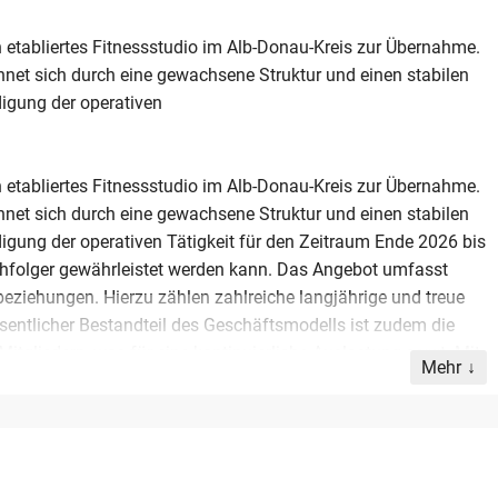
 etabliertes Fitnessstudio im Alb-Donau-Kreis zur Übernahme.
net sich durch eine gewachsene Struktur und einen stabilen
igung der operativen
 etabliertes Fitnessstudio im Alb-Donau-Kreis zur Übernahme.
net sich durch eine gewachsene Struktur und einen stabilen
igung der operativen Tätigkeit für den Zeitraum Ende 2026 bis
chfolger gewährleistet werden kann. Das Angebot umfasst
ziehungen. Hierzu zählen zahlreiche langjährige und treue
entlicher Bestandteil des Geschäftsmodells ist zudem die
tgliedern, was für eine kontinuierliche Auslastung sorgt. Mit
Mehr
resumsatz von bis zu 250.000 Euro bietet dieses Objekt eine
essanbieter, die ihre Präsenz in der Region Baden-
 von 17.000 Euro ermöglicht einen kosteneffizienten Einstieg
ts eingeführten Marktposition.