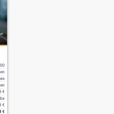
100
en
ges
fen
8 €
tba
8 €
4 €