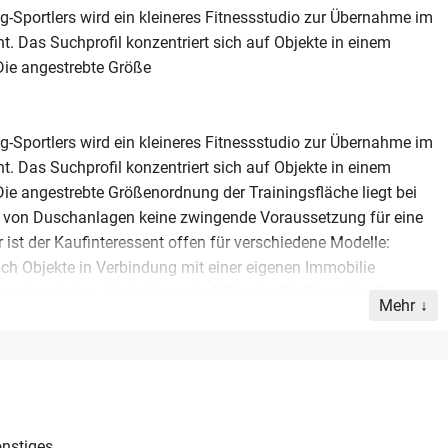
g-Sportlers wird ein kleineres Fitnessstudio zur Übernahme im
 Das Suchprofil konzentriert sich auf Objekte in einem
Die angestrebte Größe
g-Sportlers wird ein kleineres Fitnessstudio zur Übernahme im
 Das Suchprofil konzentriert sich auf Objekte in einem
ie angestrebte Größenordnung der Trainingsfläche liegt bei
von Duschanlagen keine zwingende Voraussetzung für eine
 ist der Kaufinteressent offen für verschiedene Modelle:
h Objekte in Verbindung mit einer eigenen Immobilie
erbers ist es, die Leidenschaft für den Kraftsport in die
Mehr
hren. Gesucht werden Betriebe mit bis zu zehn Mitarbeitern
diskrete und seriöse Abwicklung der Nachfolge wird
urch abgabewillige Inhaber oder deren Berater aus der Region
nstiges