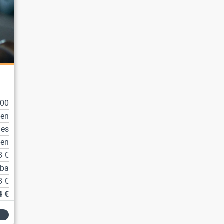
100
en
ges
fen
8 €
tba
8 €
4 €