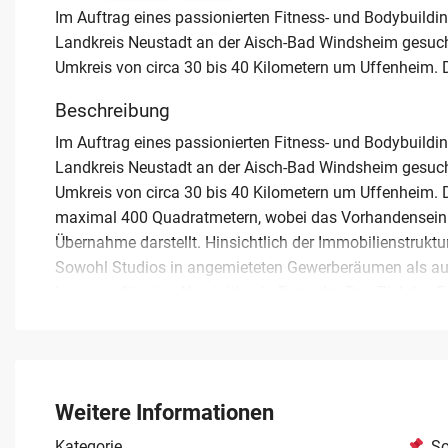
Im Auftrag eines passionierten Fitness- und Bodybuildin
Landkreis Neustadt an der Aisch-Bad Windsheim gesucht.
Umkreis von circa 30 bis 40 Kilometern um Uffenheim. 
Beschreibung
Im Auftrag eines passionierten Fitness- und Bodybuildin
Landkreis Neustadt an der Aisch-Bad Windsheim gesucht.
Umkreis von circa 30 bis 40 Kilometern um Uffenheim. D
maximal 400 Quadratmetern, wobei das Vorhandensein 
Übernahme darstellt. Hinsichtlich der Immobilienstruktur
Sowohl Studios in angemieteten Gewerberäumen als auc
kommen für eine Akquisition in Betracht. Das Ziel des Erw
professionelle Führung eines eigenen Studios zu überfü
und einem Jahresumsatz von bis zu 250.000 Euro. Eine 
zugesichert. Wir freuen uns über die Kontaktaufnahme d
Bayern.
Weitere Informationen
Kategorie
So