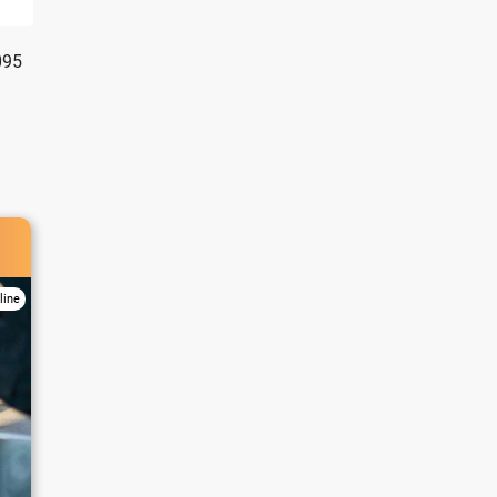
095
line