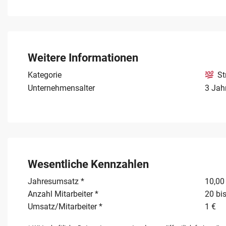
überzeugender Ergebnisqualität vorsieht. Mit 20 bis 50 
durchgängigen Zugang zum Endkunden. Strategische Inv
Unternehmen kaufen möchten, finden hier eine ideale Er
Die systematisierte Struktur ermöglicht eine nahtlose In
Weitere Informationen
Erneuerbare Energien stellt eine seltene Gelegenheit dar,
Wachstumsregion zu realisieren.
Kategorie
St
Unternehmensalter
3 Jah
Wesentliche Kennzahlen
Jahresumsatz *
10,00 
Anzahl Mitarbeiter *
20 bis
Umsatz/Mitarbeiter *
1 €