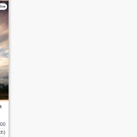
line
n
100
ch)