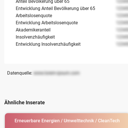
Anteil Bevölkerung über 65
1234
Entwicklung Anteil Bevölkerung über 65
1234
Arbeitslosenquote
1234
Entwicklung Arbeitslosenquote
1234
Akademikeranteil
1234
Insolvenzhäufigkeit
1234
Entwicklung Insolvenzhäufigkeit
1234
Datenquelle:
www.lorem-ipsum.com
Ähnliche Inserate
Erneuerbare Energien / Umwelttechnik / CleanTech