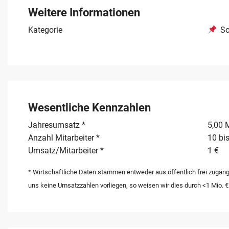
100 % der Geschäftsanteile veräußert. Die gemieteten R
Weitere Informationen
Wachstum und können übernommen werden. Dieses Angebot
Kategorie
So
ein profitables Unternehmen kaufen möchten, um von e
profitieren.
Wesentliche Kennzahlen
Jahresumsatz *
5,00 M
Anzahl Mitarbeiter *
10 bis
Umsatz/Mitarbeiter *
1 €
* Wirtschaftliche Daten stammen entweder aus öffentlich frei zugäng
uns keine Umsatzzahlen vorliegen, so weisen wir dies durch <1 Mio. €