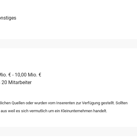
äumlichkeiten bieten ausreichend Kapazität für zukünftiges
 richtet sich an Investoren oder strategische Partner, die
nstiges
inem stabilen Kundenstamm und technischer Exzellenz zu
io. € - 10,00 Mio. €
 20 Mitarbeiter
lichen Quellen oder wurden vom Inserenten zur Verfügung gestellt. Sollten
 aus weil es sich vermutlich um ein Kleinunternehmen handelt.