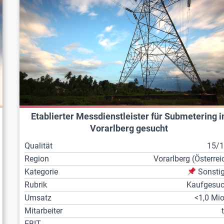
Etablierter Messdienstleister für Submetering i
Vorarlberg gesucht
Qualität
15/
Region
Vorarl­berg (Österrei
Kategorie
Sonsti
Rubrik
Kaufgesu
Umsatz
<1,0 Mio
Mitarbeiter
EBIT