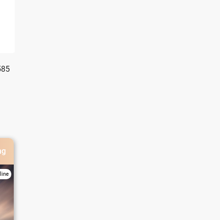
585
ng
line