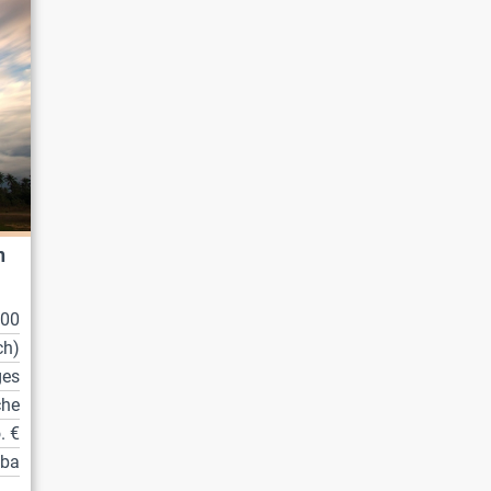
n
100
ch)
ges
che
. €
tba