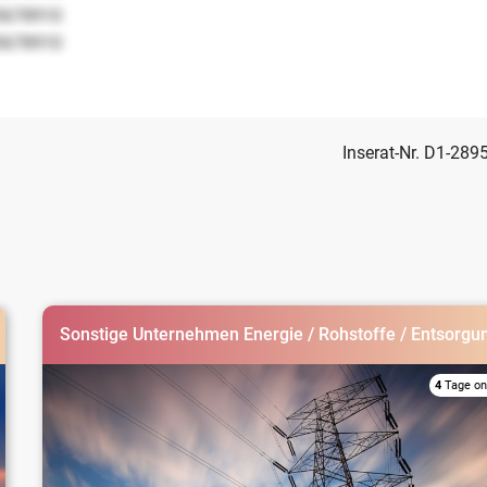
5678910
5678910
Inserat-Nr. D1-289
Sonstige Unternehmen Energie / Rohstoffe / Entsorgu
4
Tage on