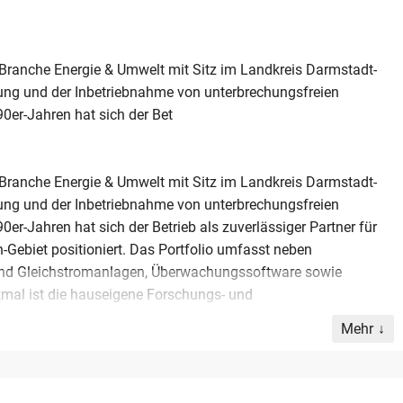
 Branche Energie & Umwelt mit Sitz im Landkreis Darmstadt-
erung und der Inbetriebnahme von unterbrechungsfreien
0er-Jahren hat sich der Bet
 Branche Energie & Umwelt mit Sitz im Landkreis Darmstadt-
erung und der Inbetriebnahme von unterbrechungsfreien
r-Jahren hat sich der Betrieb als zuverlässiger Partner für
Gebiet positioniert. Das Portfolio umfasst neben
und Gleichstromanlagen, Überwachungssoftware sowie
mal ist die hauseigene Forschungs- und
ngen.
Mehr
 Millionen Euro und einem bereinigten EBIT von 680.000 Euro
0 qualifizierten Mitarbeiter sichern durch tiefgreifendes
n Qualitätsstandard. Im Rahmen einer Altersnachfolge werden