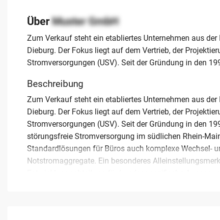
Über
Muster GmbH
Zum Verkauf steht ein etabliertes Unternehmen aus der
Dieburg. Der Fokus liegt auf dem Vertrieb, der Projekti
Stromversorgungen (USV). Seit der Gründung in den 199
Beschreibung
Zum Verkauf steht ein etabliertes Unternehmen aus der
Dieburg. Der Fokus liegt auf dem Vertrieb, der Projekti
Stromversorgungen (USV). Seit der Gründung in den 1990e
störungsfreie Stromversorgung im südlichen Rhein-Main-
Standardlösungen für Büros auch komplexe Wechsel- 
Notstromaggregate. Ein besonderes Alleinstellungsmerk
Entwicklungsabteilung für kundenspezifische Anpassu
Mit einem durchschnittlichen Jahresumsatz von ca. 5,5
ist das Unternehmen wirtschaftlich sehr gesund. Die 10-2
Fachwissen und kontinuierliche Weiterbildung den hohe