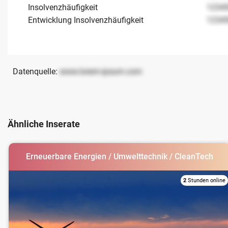
Insolvenzhäufigkeit
1234
Entwicklung Insolvenzhäufigkeit
1234
Datenquelle:
www.lorem-ipsum.com
Ähnliche Inserate
Erneuerbare Energien / Umwelttechnik / CleanTech
2
Stunden online