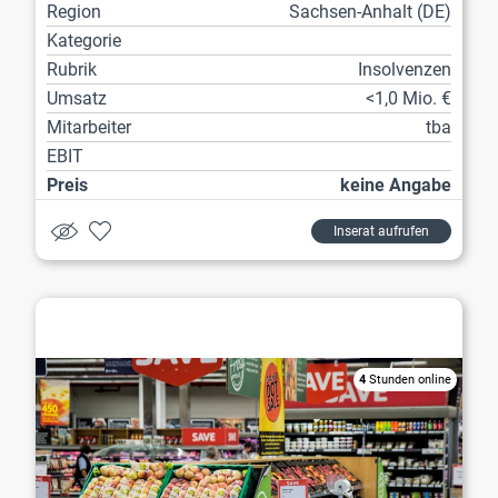
Region
Sachsen-Anhalt (DE)
Kategorie
Rubrik
Insolvenzen
Umsatz
<1,0 Mio. €
Mitarbeiter
tba
EBIT
Preis
keine Angabe
Inserat aufrufen
Lebensmittelhandel / Getränkehandel
4
Stunden online