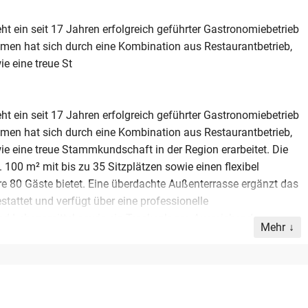
t ein seit 17 Jahren erfolgreich geführter Gastronomiebetrieb
men hat sich durch eine Kombination aus Restaurantbetrieb,
ie eine treue St
t ein seit 17 Jahren erfolgreich geführter Gastronomiebetrieb
men hat sich durch eine Kombination aus Restaurantbetrieb,
wie eine treue Stammkundschaft in der Region erarbeitet. Die
00 m² mit bis zu 35 Sitzplätzen sowie einen flexibel
re 80 Gäste bietet. Eine überdachte Außenterrasse ergänzt das
stattet und verfügt über eine professionelle
d Lebensmittel sowie ein Trockenlager. Ausreichend
Mehr
 Betrieb wird inklusive des umfangreichen Inventars
ne Investitionsstau. Optional können zwei Lieferfahrzeuge
 Gastronomen, die von einem hohen Bekanntheitsgrad und
n möchten. Aus Diskretionsgründen werden detaillierte
ereitgestellt.