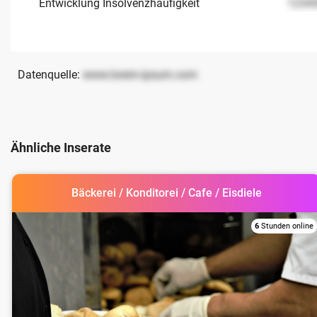
Entwicklung Insolvenzhäufigkeit
1234
Datenquelle:
www.lorem-ipsum.com
Ähnliche Inserate
Bäckerei / Konditorei / Cafe / Eisdiele
6
Stunden online