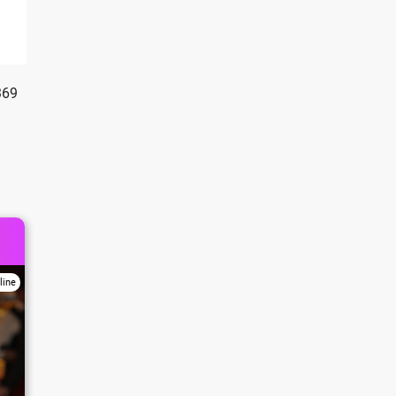
369
line