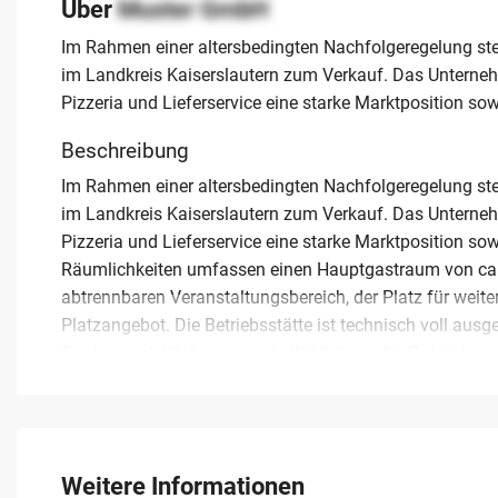
Über
Muster GmbH
Im Rahmen einer altersbedingten Nachfolgeregelung steh
im Landkreis Kaiserslautern zum Verkauf. Das Unterneh
Pizzeria und Lieferservice eine starke Marktposition sow
Beschreibung
Im Rahmen einer altersbedingten Nachfolgeregelung steh
im Landkreis Kaiserslautern zum Verkauf. Das Unterneh
Pizzeria und Lieferservice eine starke Marktposition so
Räumlichkeiten umfassen einen Hauptgastraum von ca. 1
abtrennbaren Veranstaltungsbereich, der Platz für weite
Platzangebot. Die Betriebsstätte ist technisch voll ausge
Gastronomieküche, separate Kühlhäuser für Getränke un
Parkmöglichkeiten sind direkt am Objekt vorhanden. Der
übergeben und ermöglicht eine sofortige Fortführung oh
separat erworben werden. Das Angebot richtet sich an
stabilen Umsatzstrukturen in Rheinland-Pfalz profitiere
Weitere Informationen
Informationen erst nach persönlicher Kontaktaufnahme b