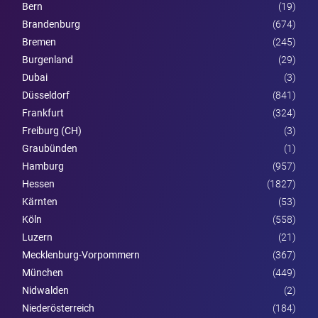
Bern
(19)
Brandenburg
(674)
Bremen
(245)
Burgen­land
(29)
Dubai
(3)
Düsseldorf
(841)
Frankfurt
(324)
Freiburg (CH)
(3)
Graubünden
(1)
Hamburg
(957)
Hessen
(1827)
Kärnten
(53)
Köln
(558)
Luzern
(21)
Mecklenburg-Vorpommern
(367)
München
(449)
Nidwalden
(2)
Nieder­österreich
(184)