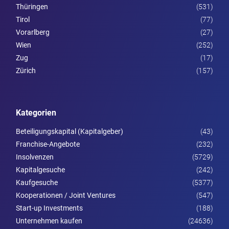
Thüringen
(531)
Tirol
(77)
Vorarl­berg
(27)
Wien
(252)
Zug
(17)
Zürich
(157)
Kategorien
Beteiligungskapital (Kapitalgeber)
(43)
Franchise-Angebote
(232)
Insolvenzen
(5729)
Kapitalgesuche
(242)
Kaufgesuche
(5377)
Kooperationen / Joint Ventures
(547)
Start-up Investments
(188)
Unternehmen kaufen
(24636)