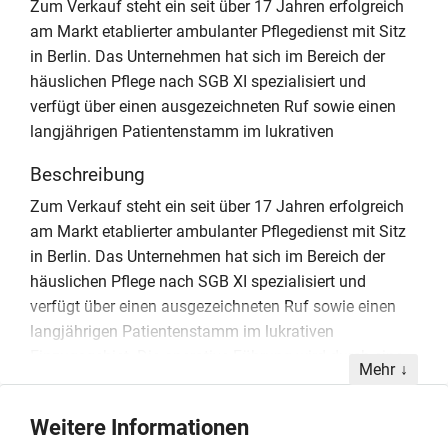
Zum Verkauf steht ein seit über 17 Jahren erfolgreich
am Markt etablierter ambulanter Pflegedienst mit Sitz
in Berlin. Das Unternehmen hat sich im Bereich der
häuslichen Pflege nach SGB XI spezialisiert und
verfügt über einen ausgezeichneten Ruf sowie einen
langjährigen Patientenstamm im lukrativen
Beschreibung
Zum Verkauf steht ein seit über 17 Jahren erfolgreich
am Markt etablierter ambulanter Pflegedienst mit Sitz
in Berlin. Das Unternehmen hat sich im Bereich der
häuslichen Pflege nach SGB XI spezialisiert und
verfügt über einen ausgezeichneten Ruf sowie einen
langjährigen Patientenstamm im lukrativen
Einzugsgebiet. Die operative Führung wird durch eine
Mehr
erfahrene Pflegedienstleitung sichergestellt, was eine
hohe Kontinuität für den Erwerber gewährleistet. Das
Weitere Informationen
Team besteht aus rund 17 qualifizierten und loyalen