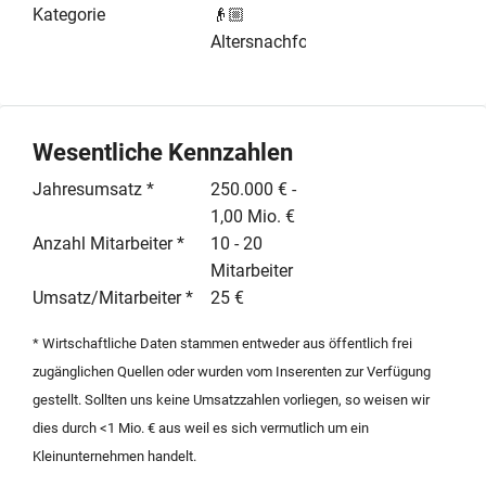
Mitarbeitern. Bei einem Jahresumsatz von ca. 900.000
Kategorie
👴🏼
EUR wird ein Jahresüberschuss von etwa 100.000 EUR
Altersnachfolge
erzielt. Das Leistungsportfolio umfasst die
Grundpflege, Betreuungsleistungen sowie die
Unterstützung bei der Ernährung. Der Verkauf erfolgt
aus Altersgründen im Rahmen einer strukturierten
Wesentliche Kennzahlen
Nachfolgeregelung. Bitte beachten Sie, dass Modelle
Jahresumsatz *
250.000 € -
der nachgelagerten Kaufpreisfinanzierung, wie Earn-
1,00 Mio. €
Outs oder Verkäuferdarlehen, grundsätzlich
Anzahl Mitarbeiter *
10 - 20
ausgeschlossen sind. Der Übergang der GbR bietet eine
Mitarbeiter
solide Basis für Investoren oder strategische Käufer,
Umsatz/Mitarbeiter *
25 €
die im Berliner Gesundheitssektor wachsen möchten.
* Wirtschaftliche Daten stammen entweder aus öffentlich frei
zugänglichen Quellen oder wurden vom Inserenten zur Verfügung
gestellt. Sollten uns keine Umsatzzahlen vorliegen, so weisen wir
dies durch <1 Mio. € aus weil es sich vermutlich um ein
Kleinunternehmen handelt.