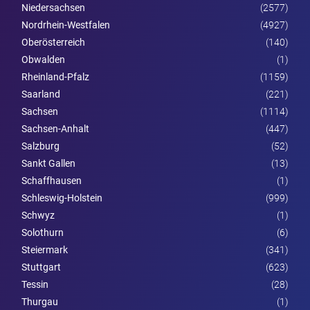
Niedersachsen
(2577)
Nordrhein-Westfalen
(4927)
Ober­österreich
(140)
Obwalden
(1)
Rheinland-Pfalz
(1159)
Saarland
(221)
Sachsen
(1114)
Sachsen-Anhalt
(447)
Salzburg
(52)
Sankt Gallen
(13)
Schaffhausen
(1)
Schleswig-Holstein
(999)
Schwyz
(1)
Solothurn
(6)
Steier­mark
(341)
Stuttgart
(623)
Tessin
(28)
Thurgau
(1)