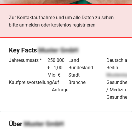
Zur Kontaktaufnahme und um alle Daten zu sehen
bitte
anmelden oder kostenlos registrieren
Key Facts
Muster GmbH
Jahresumsatz *
250.000
Land
Deutschlan
€ - 1,00
Bundesland
Berlin
Mio. €
Stadt
Musterstadt
Kaufpreisvorstellung
Auf
Branche
Gesundheit
Anfrage
/ Medizin / 
Gesundheit
Über
Muster GmbH