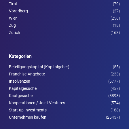
Tirol
(79)
Vorarl­berg
(27)
Wien
(258)
Zug
(18)
Zürich
(163)
Kategorien
Beteiligungskapital (Kapitalgeber)
(85)
Franchise-Angebote
(233)
Insolvenzen
(5777)
Kapitalgesuche
(457)
Kaufgesuche
(5893)
Kooperationen / Joint Ventures
(574)
Start-up Investments
(188)
Unternehmen kaufen
(25437)