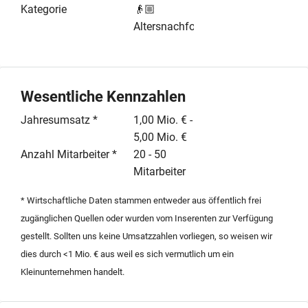
Organisation ist durch digitalisierte Prozesse und
Kategorie
👴🏼
strukturierte Abläufe geprägt, was eine effiziente
Altersnachfolge
Betriebsführung ermöglicht. Aufgrund der wachsenden
Nachfrage im Berliner Pflegebereich bietet der Standort
attraktive Skalierungsmöglichkeiten und erhebliches
Wachstumspotenzial. Die Veräußerung erfolgt im
Wesentliche Kennzahlen
Rahmen einer geordneten Strukturnachfolge. Der
Jahresumsatz *
1,00 Mio. € -
aktuelle Inhaber bietet eine strukturierte Einarbeitung
5,00 Mio. €
an, um einen reibungslosen Übergang für den Käufer
Anzahl Mitarbeiter *
20 - 50
zu gewährleisten. Das Angebot richtet sich an
Mitarbeiter
strategische Investoren, bestehende Pflegegruppen
oder qualifizierte Einzelunternehmer. Weitere Details
* Wirtschaftliche Daten stammen entweder aus öffentlich frei
und Unterlagen werden nach Unterzeichnung einer
zugänglichen Quellen oder wurden vom Inserenten zur Verfügung
Vertraulichkeitserklärung sowie Vorlage eines
gestellt. Sollten uns keine Umsatzzahlen vorliegen, so weisen wir
Kapitalnachweises zur Verfügung gestellt.
dies durch <1 Mio. € aus weil es sich vermutlich um ein
Kleinunternehmen handelt.