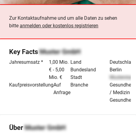
Zur Kontaktaufnahme und um alle Daten zu sehen
bitte
anmelden oder kostenlos registrieren
Key Facts
Muster GmbH
Jahresumsatz *
1,00 Mio.
Land
Deutschlan
€ - 5,00
Bundesland
Berlin
Mio. €
Stadt
Musterstadt
Kaufpreisvorstellung
Auf
Branche
Gesundheit
Anfrage
/ Medizin / 
Gesundheit
Über
Muster GmbH