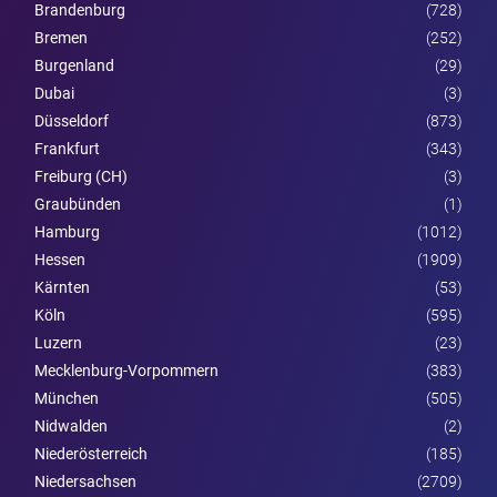
Brandenburg
(728)
Bremen
(252)
Burgen­land
(29)
Dubai
(3)
Düsseldorf
(873)
Frankfurt
(343)
Freiburg (CH)
(3)
Graubünden
(1)
Hamburg
(1012)
Hessen
(1909)
Kärnten
(53)
Köln
(595)
Luzern
(23)
Mecklenburg-Vorpommern
(383)
München
(505)
Nidwalden
(2)
Nieder­österreich
(185)
Niedersachsen
(2709)