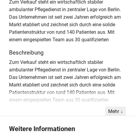
Zum Verkauf steht ein wirtschaftlich stabiler
ambulanter Pflegedienst in zentraler Lage von Berlin.
Das Unternehmen ist seit zwei Jahren erfolgreich am
Markt etabliert und zeichnet sich durch eine solide
Patientenstruktur von rund 140 Patienten aus. Mit
einem eingespielten Team aus 30 qualifizierten
Beschreibung
Zum Verkauf steht ein wirtschaftlich stabiler
ambulanter Pflegedienst in zentraler Lage von Berlin.
Das Unternehmen ist seit zwei Jahren erfolgreich am
Markt etabliert und zeichnet sich durch eine solide
Patientenstruktur von rund 140 Patienten aus. Mit
einem eingespielten Team aus 30 qualifizierten
Mitarbeitern sowie zwei erfahrenen
Mehr
Pflegedienstleitungen erwirtschaftet die GmbH einen
Jahresumsatz von circa 1,6 Millionen Euro bei einem
Weitere Informationen
Netto-Jahresgewinn von etwa 100.000 Euro. Die