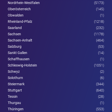
Nordrhein-Westfalen
(5173)
Ober­österreich
(145)
Obwalden
(1)
Rheinland-Pfalz
(1218)
Saarland
(232)
Sachsen
(1178)
Sachsen-Anhalt
(464)
Salzburg
(53)
Sankt Gallen
(14)
Schaffhausen
(1)
Schleswig-Holstein
(1051)
Schwyz
(2)
Solothurn
(6)
Steier­mark
(344)
Stuttgart
(640)
Tessin
(28)
Thurgau
(1)
Thüringen
(553)