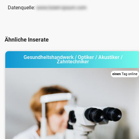
Datenquelle:
www.lorem-ipsum.com
Ähnliche Inserate
Gesundheitshandwerk / Optiker / Akustiker /
Zahntechniker
einen
Tag online