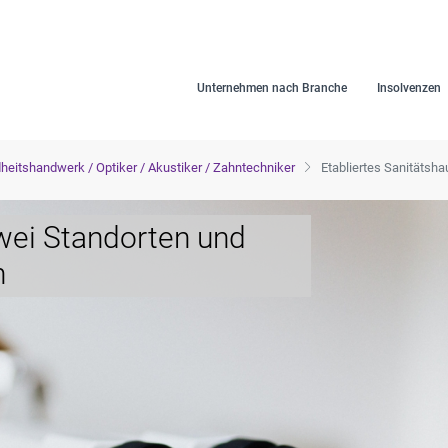
Unternehmen nach Branche
Insolvenzen
eitshandwerk / Optiker / Akustiker / Zahntechniker
Etabliertes Sanitätsh
zwei Standorten und
n