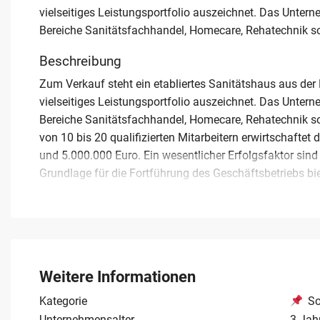
vielseitiges Leistungsportfolio auszeichnet. Das Untern
Bereiche Sanitätsfachhandel, Homecare, Rehatechnik s
Beschreibung
Zum Verkauf steht ein etabliertes Sanitätshaus aus der
vielseitiges Leistungsportfolio auszeichnet. Das Untern
Bereiche Sanitätsfachhandel, Homecare, Rehatechnik s
von 10 bis 20 qualifizierten Mitarbeitern erwirtschafte
und 5.000.000 Euro. Ein wesentlicher Erfolgsfaktor sind
Grundlage für die Fortführung des Geschäftsbetriebs bi
Die Infrastruktur umfasst zwei Filialen, die im Rahmen
ausreichende Lagerflächen und einen eigenen Fuhrpark. 
qualifizierte Nachfolger, die ein Unternehmen kaufen mö
Kaufpreis für dieses attraktive Sanitätshaus beträgt 40
Gelegenheit für eine erfolgreiche Unternehmensnachfol
Weitere Informationen
Kategorie
So
Unternehmensalter
3 Jah