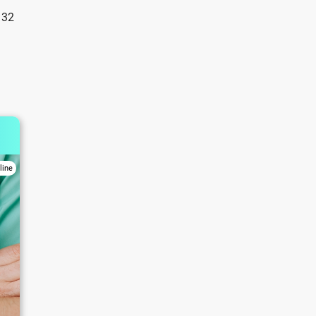
132
line