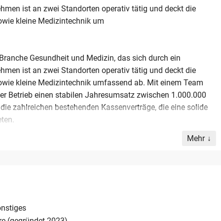
ehmen ist an zwei Standorten operativ tätig und deckt die
owie kleine Medizintechnik um
 Branche Gesundheit und Medizin, das sich durch ein
ehmen ist an zwei Standorten operativ tätig und deckt die
owie kleine Medizintechnik umfassend ab. Mit einem Team
t der Betrieb einen stabilen Jahresumsatz zwischen 1.000.000
 die zahlreichen bestehenden Kassenverträge, die eine solide
eten.
Mehr
 der Nachfolge weitergemietet werden müssen, sowie
Dieses Angebot richtet sich an strategische Investoren oder
chten, das im Gesundheitsmarkt fest verankert ist. Der
0.000 Euro. Interessenten finden hier eine hervorragende
ge in einem krisensicheren Marktumfeld.
nstiges
re (gegründet 2023)