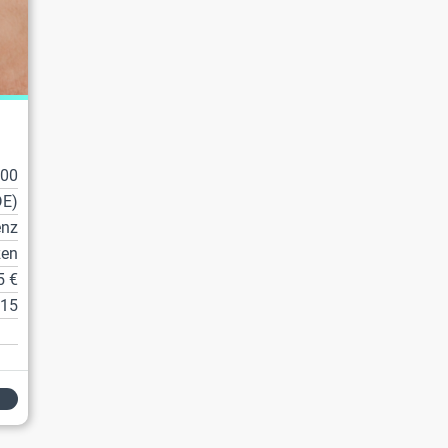
100
DE)
enz
zen
5 €
15