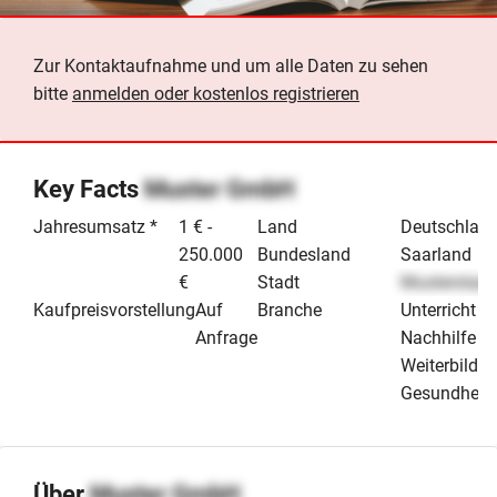
Zur Kontaktaufnahme und um alle Daten zu sehen
bitte
anmelden oder kostenlos registrieren
Key Facts
Muster GmbH
Jahresumsatz *
1 € -
Land
Deutschlan
250.000
Bundesland
Saarland
€
Stadt
Musterstadt
Kaufpreisvorstellung
Auf
Branche
Unterricht /
Anfrage
Nachhilfe /
Weiterbildu
Gesundheit
Über
Muster GmbH