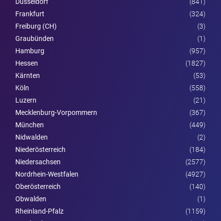
Düsseldorf
(841)
Frankfurt
(324)
Freiburg (CH)
(3)
Graubünden
(1)
Hamburg
(957)
Hessen
(1827)
Kärnten
(53)
Köln
(558)
Luzern
(21)
Mecklenburg-Vorpommern
(367)
München
(449)
Nidwalden
(2)
Nieder­österreich
(184)
Niedersachsen
(2577)
Nordrhein-Westfalen
(4927)
Ober­österreich
(140)
Obwalden
(1)
Rheinland-Pfalz
(1159)