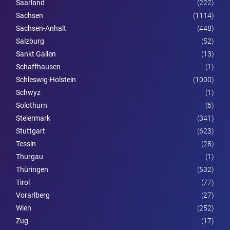
Saarland
(222)
Sachsen
(1114)
Sachsen-Anhalt
(448)
Salzburg
(52)
Sankt Gallen
(13)
Schaffhausen
(1)
Schleswig-Holstein
(1000)
Schwyz
(1)
Solothurn
(6)
Steier­mark
(341)
Stuttgart
(623)
Tessin
(28)
Thurgau
(1)
Thüringen
(532)
Tirol
(77)
Vorarl­berg
(27)
Wien
(252)
Zug
(17)