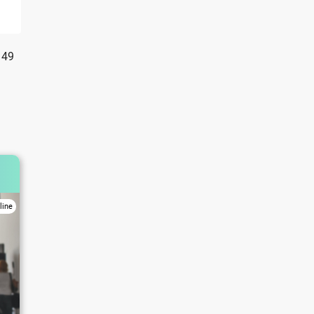
149
line