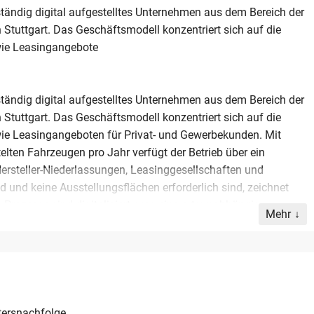
ständig digital aufgestelltes Unternehmen aus dem Bereich der
 Stuttgart. Das Geschäftsmodell konzentriert sich auf die
wie Leasingangebote
ständig digital aufgestelltes Unternehmen aus dem Bereich der
 Stuttgart. Das Geschäftsmodell konzentriert sich auf die
ie Leasingangeboten für Privat- und Gewerbekunden. Mit
lten Fahrzeugen pro Jahr verfügt der Betrieb über ein
rsteller-Niederlassungen, Leasinggesellschaften und
 und keine Ausstellungsflächen erforderlich sind, zeichnet
e Prozesse sind digitalisiert, was eine ortsunabhängige
Mehr
weite Kundenstamm und die etablierte Online-Präsenz bieten
bot richtet sich an Vertriebsprofis oder Unternehmer, die ein
gen Aufbau von Strukturen übernehmen möchten. Die
ind Teil der Übergabe und sichern den operativen Fortbetrieb
tersnachfolge