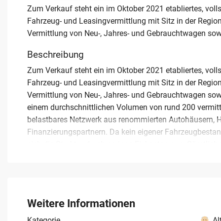
Zum Verkauf steht ein im Oktober 2021 etabliertes, voll
Fahrzeug- und Leasingvermittlung mit Sitz in der Region
Vermittlung von Neu-, Jahres- und Gebrauchtwagen so
Beschreibung
Zum Verkauf steht ein im Oktober 2021 etabliertes, voll
Fahrzeug- und Leasingvermittlung mit Sitz in der Region
Vermittlung von Neu-, Jahres- und Gebrauchtwagen sow
einem durchschnittlichen Volumen von rund 200 vermitte
belastbares Netzwerk aus renommierten Autohäusern, He
Finanzierungspartnern. Da kein eigener Fahrzeugbestand
sich die Struktur durch geringe Fixkosten aus. Sämtlich
Führung des Unternehmens ermöglicht. Der deutschland
eine solide Basis für eine sofortige Übernahme. Das Ange
funktionierendes Vermittlungsgeschäft ohne langjähri
bestehenden Partnerschaften mit Banken und Händlern s
Weitere Informationen
ab.
Kategorie
Al