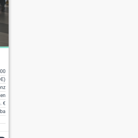
100
DE)
enz
zen
. €
tba