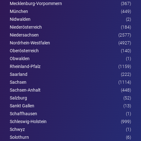
Mecklenburg-Vorpommern
(367)
München
(449)
Nidwalden
(2)
Nieder­österreich
(184)
Niedersachsen
(2577)
Nordrhein-Westfalen
(4927)
Ober­österreich
(140)
Obwalden
(1)
Rheinland-Pfalz
(1159)
Saarland
(222)
Sachsen
(1114)
Sachsen-Anhalt
(448)
Salzburg
(52)
Sankt Gallen
(13)
Schaffhausen
(1)
Schleswig-Holstein
(999)
Schwyz
(1)
Solothurn
(6)