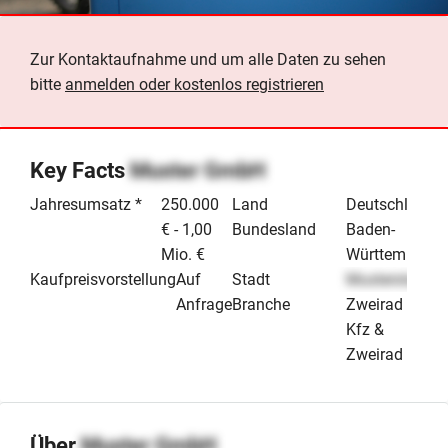
Zur Kontaktaufnahme und um alle Daten zu sehen
bitte
anmelden oder kostenlos registrieren
Key Facts
Muster GmbH
Jahresumsatz *
250.000
Land
Deutschland
€ - 1,00
Bundesland
Baden-
Mio. €
Württemberg
Kaufpreisvorstellung
Auf
Stadt
Musterstadt
Anfrage
Branche
Zweirad
Kfz &
Zweirad
Über
Muster GmbH