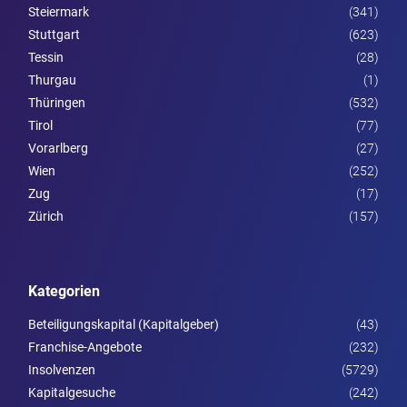
Steier­mark
(341)
Stuttgart
(623)
Tessin
(28)
Thurgau
(1)
Thüringen
(532)
Tirol
(77)
Vorarl­berg
(27)
Wien
(252)
Zug
(17)
Zürich
(157)
Kategorien
Beteiligungskapital (Kapitalgeber)
(43)
Franchise-Angebote
(232)
Insolvenzen
(5729)
Kapitalgesuche
(242)