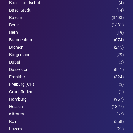
Basel-Landschaft
(4)
Basel-Stadt
(14)
Bayern
(3403)
Berlin
(1481)
Bern
(19)
Brandenburg
(674)
Bremen
(245)
Burgen­land
(29)
Dubai
(3)
Düsseldorf
(841)
Frankfurt
(324)
Freiburg (CH)
(3)
Graubünden
(1)
Hamburg
(957)
Hessen
(1827)
Kärnten
(53)
Köln
(558)
Luzern
(21)