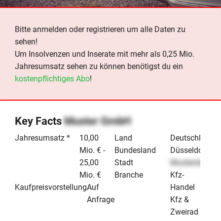
Bitte anmelden oder registrieren um alle Daten zu
sehen!
Um Insolvenzen und Inserate mit mehr als 0,25 Mio.
Jahresumsatz sehen zu können benötigst du ein
kostenpflichtiges Abo
!
Key Facts
Muster GmbH
Jahresumsatz *
10,00
Land
Deutschland
Mio. € -
Bundesland
Düsseldorf
25,00
Stadt
Musterstadt
Mio. €
Branche
Kfz-
Kaufpreisvorstellung
Auf
Handel
Anfrage
Kfz &
Zweirad