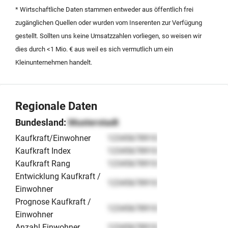
Mitarbeit im Unternehmen vorstellbar, um eine nahtlose
* Wirtschaftliche Daten stammen entweder aus öffentlich frei
Mandantenbindung und Kontinuität zu gewährleisten.
zugänglichen Quellen oder wurden vom Inserenten zur Verfügung
Diese Opportunität richtet sich an Steuerberater, die
gestellt. Sollten uns keine Umsatzzahlen vorliegen, so weisen wir
durch eine Akquisition in Bayern wachsen möchten
dies durch <1 Mio. € aus weil es sich vermutlich um ein
oder den Schritt in die Selbstständigkeit mit einer
Kleinunternehmen handelt.
umsatzstarken Einheit planen.
Regionale Daten
Bundesland:
Musterstadt
Kaufkraft/Einwohner
12345678910
Kaufkraft Index
12345678910
Kaufkraft Rang
12345678910
Entwicklung Kaufkraft /
12345678910
Einwohner
Prognose Kaufkraft /
12345678910
Einwohner
Anzahl Einwohner
12345678910