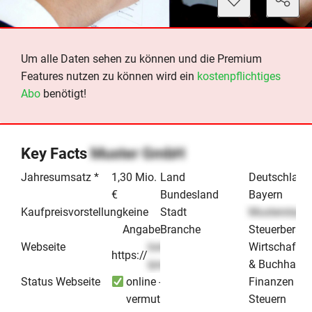
Um alle Daten sehen zu können und die Premium
Features nutzen zu können wird ein
kostenpflichtiges
Abo
benötigt!
Key Facts
Muster GmbH
Jahresumsatz *
1,30 Mio.
Land
Deutschland
€
Bundesland
Bayern
Kaufpreisvorstellung
keine
Stadt
Musterstadt
Angabe
Branche
Steuerberatu
Webseite
lorem-
Wirtschafts
https://
.de
ipsum
& Buchhaltu
Status Webseite
online -
Finanzen / R
vermutlich
Steuern