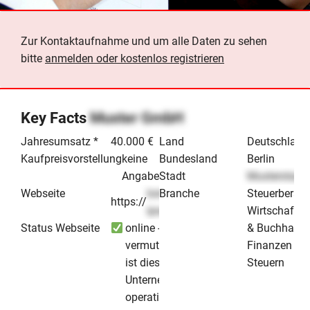
Zur Kontaktaufnahme und um alle Daten zu sehen
bitte
anmelden oder kostenlos registrieren
Key Facts
Muster GmbH
Jahresumsatz *
40.000 €
Land
Deutschland
Kaufpreisvorstellung
keine
Bundesland
Berlin
Angabe
Stadt
Musterstadt
Webseite
lorem-
Branche
Steuerberatu
https://
.de
ipsum
Wirtschafts
Status Webseite
online -
& Buchhaltu
vermutlich
Finanzen / R
ist dieses
Steuern
Unternehmen
operativ