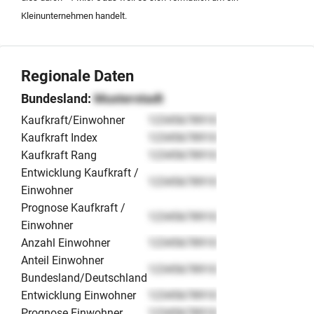
erfolgt aufgrund der persönlichen Situation des
Kleinunternehmen handelt.
Inhabers zeitnah, um die kontinuierliche Betreuung der
Mandantschaft sicherzustellen. Der Fokus liegt auf
einer professionellen Fortführung der bestehenden
Regionale Daten
Mandatsstrukturen unter Nutzung der bewährten
digitalen Infrastruktur.
Bundesland:
Musterstadt
Kaufkraft/Einwohner
12345678910
Kaufkraft Index
12345678910
Kaufkraft Rang
12345678910
Entwicklung Kaufkraft /
12345678910
Einwohner
Prognose Kaufkraft /
12345678910
Einwohner
Anzahl Einwohner
12345678910
Anteil Einwohner
12345678910
Bundesland/Deutschland
Entwicklung Einwohner
12345678910
Prognose Einwohner
12345678910