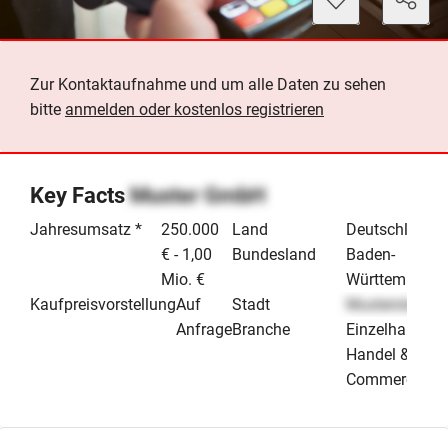
Zur Kontaktaufnahme und um alle Daten zu sehen
bitte
anmelden oder kostenlos registrieren
Key Facts
Muster GmbH
Jahresumsatz *
250.000
Land
Deutschland
€ - 1,00
Bundesland
Baden-
Mio. €
Württemberg
Kaufpreisvorstellung
Auf
Stadt
Musterstadt
Anfrage
Branche
Einzelhandel
Handel & E-
Commerce