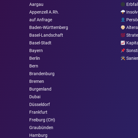
Aargau
Erbfal
Appenzell A.Rh.
Insol
auf Anfrage
Persö
Baden-Württemberg
Alters
Basel-Landschaft
Strate
Basel-Stadt
Kapit
Bayern
Sonst
Berlin
Sanie
Bern
Brandenburg
Bremen
Burgen­land
Dubai
Düsseldorf
Frankfurt
Freiburg (CH)
Graubünden
Hamburg