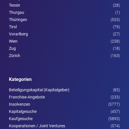
Tessin
(28)
Thurgau
(1)
Thüringen
(553)
Tirol
(79)
Vorarl­berg
(27)
Wien
(258)
Zug
(18)
Zürich
(163)
Kategorien
Beteiligungskapital (Kapitalgeber)
(85)
Franchise-Angebote
(233)
Insolvenzen
(5777)
Kapitalgesuche
(457)
Kaufgesuche
(5893)
Kooperationen / Joint Ventures
(574)