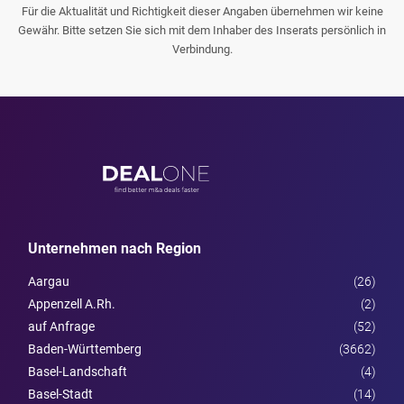
Für die Aktualität und Richtigkeit dieser Angaben übernehmen wir keine
Gewähr. Bitte setzen Sie sich mit dem Inhaber des Inserats persönlich in
Verbindung.
Unternehmen nach Region
Aargau
(26)
Appenzell A.Rh.
(2)
auf Anfrage
(52)
Baden-Württemberg
(3662)
Basel-Landschaft
(4)
Basel-Stadt
(14)