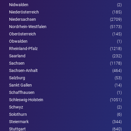
Nidwalden
(2)
Nieder­österreich
(185)
Niedersachsen
(2709)
Nordrhein-Westfalen
(5173)
Ober­österreich
(145)
Obwalden
(1)
Rheinland-Pfalz
(1218)
Saarland
(232)
Sachsen
(1178)
Sachsen-Anhalt
(464)
Salzburg
(53)
Sankt Gallen
(14)
Schaffhausen
(1)
Schleswig-Holstein
(1051)
Schwyz
(2)
Solothurn
(6)
Steier­mark
(344)
Stuttgart
(640)