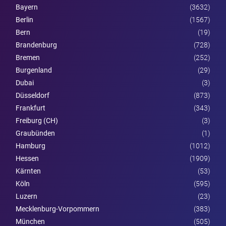
Bayern
(3632)
Berlin
(1567)
Bern
(19)
Brandenburg
(728)
Bremen
(252)
Burgen­land
(29)
Dubai
(3)
Düsseldorf
(873)
Frankfurt
(343)
Freiburg (CH)
(3)
Graubünden
(1)
Hamburg
(1012)
Hessen
(1909)
Kärnten
(53)
Köln
(595)
Luzern
(23)
Mecklenburg-Vorpommern
(383)
München
(505)