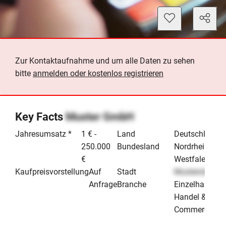
Zur Kontaktaufnahme und um alle Daten zu sehen
bitte
anmelden oder kostenlos registrieren
Key Facts
Muster GmbH
Jahresumsatz *
1 € -
Land
Deutschland
250.000
Bundesland
Nordrhein-
€
Westfalen
Kaufpreisvorstellung
Auf
Stadt
Musterstadt
Anfrage
Branche
Einzelhandel
Handel & E-
Commerce