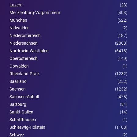
Luzern
(23)
Mecklenburg-Vorpommern
(403)
München
(522)
Nidwalden
(2)
Nieder­österreich
(187)
Niedersachsen
(2803)
Nordrhein-Westfalen
(5418)
Ober­österreich
(149)
Obwalden
(1)
Rheinland-Pfalz
(1282)
Saarland
(252)
Sachsen
(1232)
Sachsen-Anhalt
(475)
Salzburg
(54)
Sankt Gallen
(14)
Schaffhausen
(1)
Schleswig-Holstein
(1103)
Schwyz
(2)