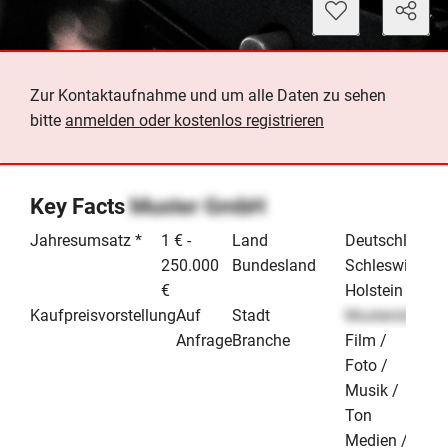
Zur Kontaktaufnahme und um alle Daten zu sehen
bitte
anmelden oder kostenlos registrieren
Key Facts
Muster GmbH
Jahresumsatz *
1 € -
Land
Deutschland
250.000
Bundesland
Schleswig-
€
Holstein
Kaufpreisvorstellung
Auf
Stadt
Musterstadt
Anfrage
Branche
Film /
Foto /
Musik /
Ton
Medien /