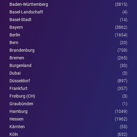
Baden-Württemberg
(3815)
Basel-Landschaft
(4)
Basel-Stadt
(14)
Bayern
(3862)
Berlin
(1654)
Bern
(20)
Brandenburg
(759)
Bremen
(265)
Burgen­land
(30)
Dubai
(3)
Düsseldorf
(897)
Frankfurt
(357)
Freiburg (CH)
(3)
Graubünden
(1)
Hamburg
(1049)
Hessen
(1962)
Kärnten
(55)
Köln
(632)