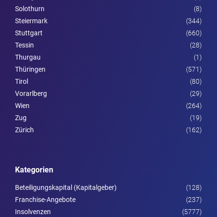
Solothurn
(8)
Steier­mark
(344)
Stuttgart
(660)
Tessin
(28)
Thurgau
(1)
Thüringen
(571)
Tirol
(80)
Vorarl­berg
(29)
Wien
(264)
Zug
(19)
Zürich
(162)
Kategorien
Beteiligungskapital (Kapitalgeber)
(128)
Franchise-Angebote
(237)
Insolvenzen
(5777)