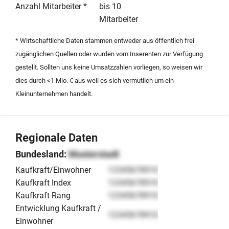
übernommen werden. Mit einem Jahresumsatz von bis
Anzahl Mitarbeiter *
bis 10
zu 250.000 Euro und einem attraktiven Kaufpreis stellt
Mitarbeiter
dieses Dienstleistungsunternehmen eine ideale
* Wirtschaftliche Daten stammen entweder aus öffentlich frei
Einstiegsmöglichkeit in den Markt dar. Die Übergabe
zugänglichen Quellen oder wurden vom Inserenten zur Verfügung
erfolgt nach Absprache, um eine reibungslose
gestellt. Sollten uns keine Umsatzzahlen vorliegen, so weisen wir
Fortführung der Kundenbeziehungen in der Region
dies durch <1 Mio. € aus weil es sich vermutlich um ein
sicherzustellen.
Kleinunternehmen handelt.
Regionale Daten
Bundesland:
Musterstadt
Kaufkraft/Einwohner
12345678910
Kaufkraft Index
12345678910
Kaufkraft Rang
12345678910
Entwicklung Kaufkraft /
12345678910
Einwohner