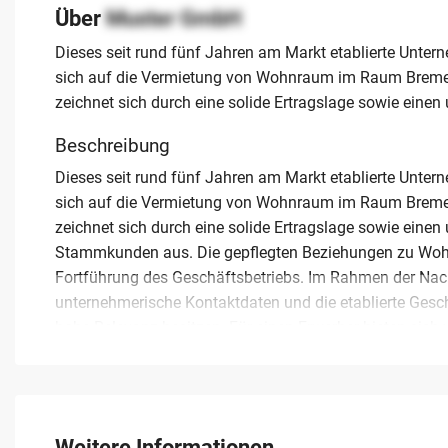
Über
Muster GmbH
Dieses seit rund fünf Jahren am Markt etablierte Unter
sich auf die Vermietung von Wohnraum im Raum Breme
zeichnet sich durch eine solide Ertragslage sowie ein
Beschreibung
Dieses seit rund fünf Jahren am Markt etablierte Unter
sich auf die Vermietung von Wohnraum im Raum Breme
zeichnet sich durch eine solide Ertragslage sowie ein
Stammkunden aus. Die gepflegten Beziehungen zu Wohn
Fortführung des Geschäftsbetriebs. Im Rahmen der N
unternehmerische Kontaktdaten und die etablierte Gesc
hohe Relevanz besitzen. Für einen Erwerber bieten sich
in Niedersachsen oder die Ergänzung des Portfolios u
Garten- und Landschaftsbau sowie Hausmeisterdienste. 
Unternehmer, die ein strukturiertes Geschäft übernehme
Unternehmen kaufen möchte, findet hier eine hervorr
Weitere Informationen