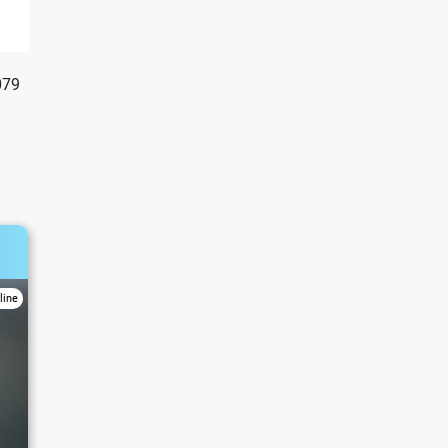
079
line