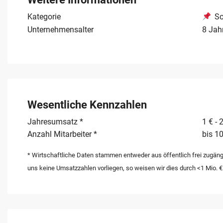
hohem Ausbaupotenzial in einer stabilen Branche.
Kategorie
So
Unternehmensalter
8 Jah
Wesentliche Kennzahlen
Jahresumsatz *
1 € - 
Anzahl Mitarbeiter *
bis 10
* Wirtschaftliche Daten stammen entweder aus öffentlich frei zugäng
uns keine Umsatzzahlen vorliegen, so weisen wir dies durch <1 Mio. €