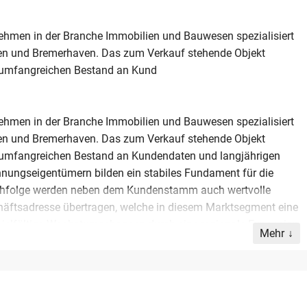
nehmen in der Branche Immobilien und Bauwesen spezialisiert
n und Bremerhaven. Das zum Verkauf stehende Objekt
en umfangreichen Bestand an Kund
nehmen in der Branche Immobilien und Bauwesen spezialisiert
n und Bremerhaven. Das zum Verkauf stehende Objekt
en umfangreichen Bestand an Kundendaten und langjährigen
ungseigentümern bilden ein stabiles Fundament für die
achfolge werden neben dem Kundenstamm auch wertvolle
häftsadresse übertragen, welche in diesem Marktsegment eine
 vielfältige Wachstumschancen durch eine regionale Expansion
Mehr
m immobiliennahe Dienstleistungen wie Gebäudereinigung,
Das Unternehmen eignet sich ideal für motivierte
n und weiterentwickeln möchten. Wer ein profitables
agende Ausgangslage mit geringem operativem Aufwand und