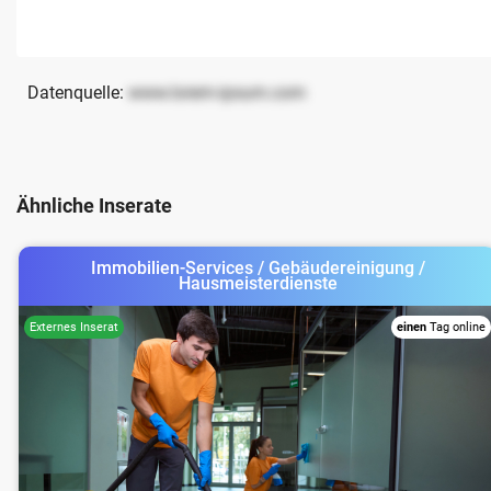
Datenquelle:
www.lorem-ipsum.com
Ähnliche Inserate
Immobilien-Services / Gebäudereinigung /
Hausmeisterdienste
einen
Tag online