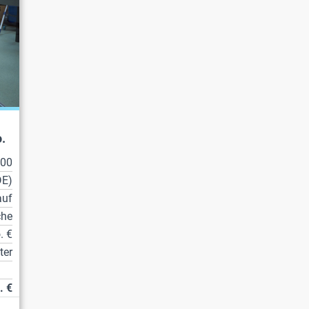
.
100
DE)
auf
che
. €
ter
. €