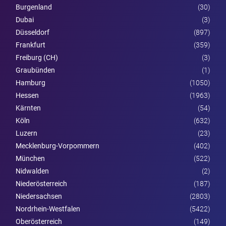
Burgen­land
(30)
Dubai
(3)
Düsseldorf
(897)
Frankfurt
(359)
Freiburg (CH)
(3)
Graubünden
(1)
Hamburg
(1050)
Hessen
(1963)
Kärnten
(54)
Köln
(632)
Luzern
(23)
Mecklenburg-Vorpommern
(402)
München
(522)
Nidwalden
(2)
Nieder­österreich
(187)
Niedersachsen
(2803)
Nordrhein-Westfalen
(5422)
Ober­österreich
(149)