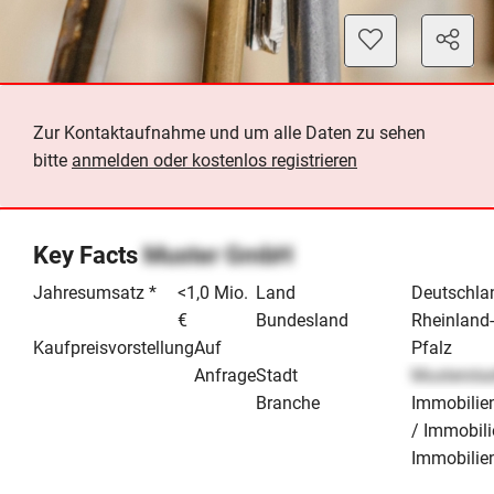
Zur Kontaktaufnahme und um alle Daten zu sehen
bitte
anmelden oder kostenlos registrieren
Key Facts
Muster GmbH
Jahresumsatz *
<1,0 Mio.
Land
Deutschla
€
Bundesland
Rheinland
Kaufpreisvorstellung
Auf
Pfalz
Anfrage
Stadt
Mustersta
Branche
Immobilie
/ Immobil
Immobilie