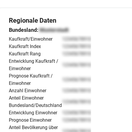
Interessenten, die ein professionell aufgestelltes
Projektmanagement in einer wirtschaftsstarken Region
Regionale Daten
übernehmen möchten.
Bundesland:
Musterstadt
Kaufkraft/Einwohner
12345678910
Kaufkraft Index
12345678910
Kaufkraft Rang
12345678910
Entwicklung Kaufkraft /
12345678910
Einwohner
Prognose Kaufkraft /
12345678910
Einwohner
Anzahl Einwohner
12345678910
Anteil Einwohner
12345678910
Bundesland/Deutschland
Entwicklung Einwohner
12345678910
Prognose Einwohner
12345678910
Anteil Bevölkerung über
12345678910