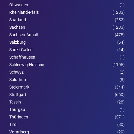
Obwalden
(1)
Rheinland-Pfalz
(1283)
Saarland
(252)
Sachsen
(1233)
Sachsen-Anhalt
(475)
Salzburg
(54)
Sankt Gallen
(14)
Schaffhausen
(1)
Schleswig-Holstein
(1105)
Schwyz
(2)
Solothurn
(8)
Steier­mark
(344)
Stuttgart
(660)
Tessin
(28)
Thurgau
(1)
Thüringen
(571)
Tirol
(80)
Vorarl­berg
(29)