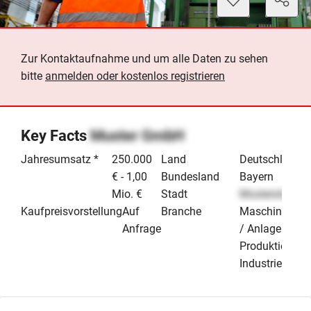
Zur Kontaktaufnahme und um alle Daten zu sehen
bitte
anmelden oder kostenlos registrieren
Key Facts
Muster GmbH
Jahresumsatz *
250.000
Land
Deutschland
€ - 1,00
Bundesland
Bayern
Mio. €
Stadt
Musterstadt
Kaufpreisvorstellung
Auf
Branche
Maschinenba
Anfrage
/ Anlagenbau
Produktion &
Industrie