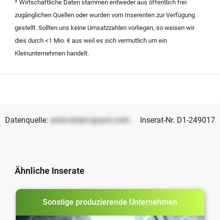
* Wirtschaftliche Daten stammen entweder aus öffentlich frei
Käufer, die Synergien in der Metallverarbeitung und
zugänglichen Quellen oder wurden vom Inserenten zur Verfügung
Logistik suchen.
gestellt. Sollten uns keine Umsatzzahlen vorliegen, so weisen wir
dies durch <1 Mio. € aus weil es sich vermutlich um ein
Kleinunternehmen handelt.
Datenquelle:
www.lorem-ipsum.com
Inserat-Nr. D1-249017
Ähnliche Inserate
Sonstige produzierende Unternehmen