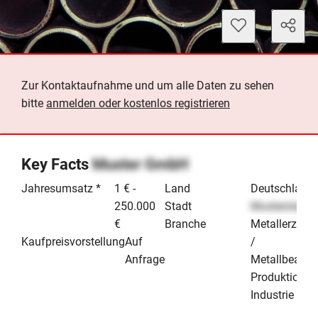
Zur Kontaktaufnahme und um alle Daten zu sehen
bitte
anmelden oder kostenlos registrieren
Key Facts
Muster GmbH
Jahresumsatz *
1 € -
Land
Deutschland
250.000
Stadt
Musterstadt
€
Branche
Metallerzeug
Kaufpreisvorstellung
Auf
/
Anfrage
Metallbearbe
Produktion &
Industrie