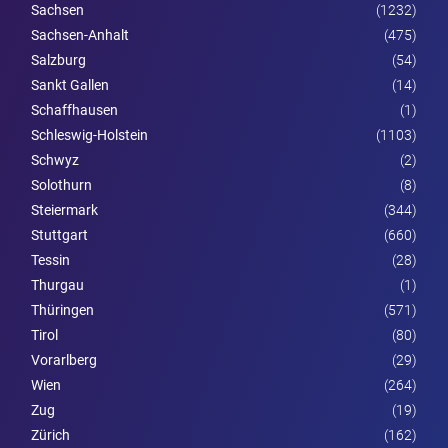
Sachsen
(1232)
Sachsen-Anhalt
(475)
Salzburg
(54)
Sankt Gallen
(14)
Schaffhausen
(1)
Schleswig-Holstein
(1103)
Schwyz
(2)
Solothurn
(8)
Steier­mark
(344)
Stuttgart
(660)
Tessin
(28)
Thurgau
(1)
Thüringen
(571)
Tirol
(80)
Vorarl­berg
(29)
Wien
(264)
Zug
(19)
Zürich
(162)