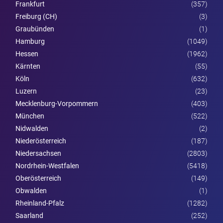
Frankfurt
(357)
Freiburg (CH)
(3)
Graubünden
(1)
Hamburg
(1049)
Hessen
(1962)
Kärnten
(55)
Köln
(632)
Luzern
(23)
Mecklenburg-Vorpommern
(403)
München
(522)
Nidwalden
(2)
Nieder­österreich
(187)
Niedersachsen
(2803)
Nordrhein-Westfalen
(5418)
Ober­österreich
(149)
Obwalden
(1)
Rheinland-Pfalz
(1282)
Saarland
(252)