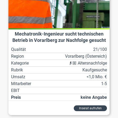
Mechatronik-Ingenieur sucht technischen
Betrieb in Vorarlberg zur Nachfolge gesucht
Qualität
21/100
Region
Vorarl­berg (Österreich)
Kategorie
👴🏼 Altersnachfolge
Rubrik
Kaufgesuche
Umsatz
<1,0 Mio. €
Mitarbeiter
1-5
EBIT
Preis
keine Angabe
Inserat aufrufen