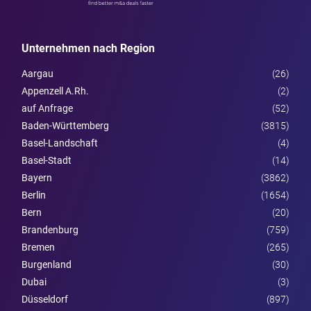
Unternehmen nach Region
Aargau
(26)
Appenzell A.Rh.
(2)
auf Anfrage
(52)
Baden-Württemberg
(3815)
Basel-Landschaft
(4)
Basel-Stadt
(14)
Bayern
(3862)
Berlin
(1654)
Bern
(20)
Brandenburg
(759)
Bremen
(265)
Burgen­land
(30)
Dubai
(3)
Düsseldorf
(897)