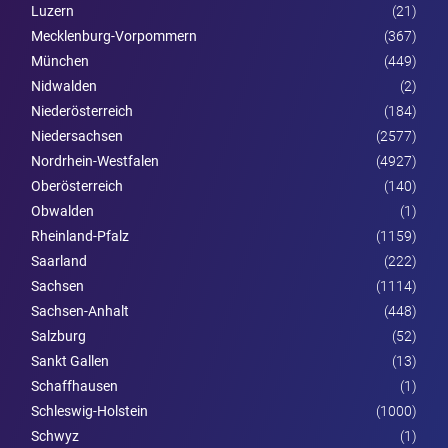
Luzern
(21)
Mecklenburg-Vorpommern
(367)
München
(449)
Nidwalden
(2)
Nieder­österreich
(184)
Niedersachsen
(2577)
Nordrhein-Westfalen
(4927)
Ober­österreich
(140)
Obwalden
(1)
Rheinland-Pfalz
(1159)
Saarland
(222)
Sachsen
(1114)
Sachsen-Anhalt
(448)
Salzburg
(52)
Sankt Gallen
(13)
Schaffhausen
(1)
Schleswig-Holstein
(1000)
Schwyz
(1)