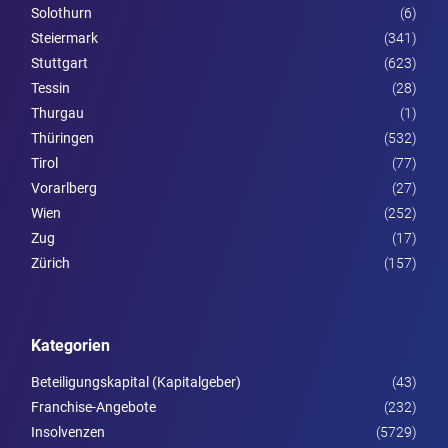
Solothurn
(6)
Steier­mark
(341)
Stuttgart
(623)
Tessin
(28)
Thurgau
(1)
Thüringen
(532)
Tirol
(77)
Vorarl­berg
(27)
Wien
(252)
Zug
(17)
Zürich
(157)
Kategorien
Beteiligungskapital (Kapitalgeber)
(43)
Franchise-Angebote
(232)
Insolvenzen
(5729)