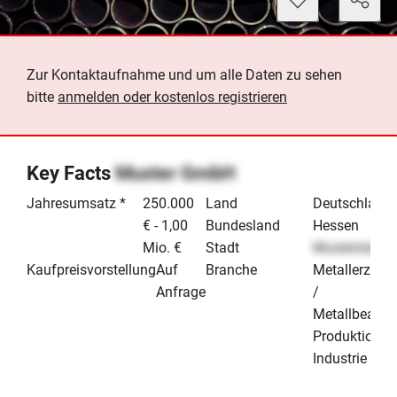
Zur Kontaktaufnahme und um alle Daten zu sehen
bitte
anmelden oder kostenlos registrieren
Key Facts
Muster GmbH
Jahresumsatz *
250.000
Land
Deutschland
€ - 1,00
Bundesland
Hessen
Mio. €
Stadt
Musterstadt
Kaufpreisvorstellung
Auf
Branche
Metallerzeug
Anfrage
/
Metallbearbe
Produktion &
Industrie