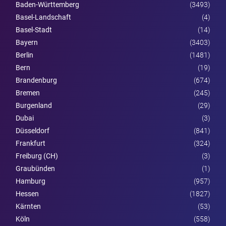
Baden-Württemberg
(3493)
Basel-Landschaft
(4)
Basel-Stadt
(14)
Bayern
(3403)
Berlin
(1481)
Bern
(19)
Brandenburg
(674)
Bremen
(245)
Burgen­land
(29)
Dubai
(3)
Düsseldorf
(841)
Frankfurt
(324)
Freiburg (CH)
(3)
Graubünden
(1)
Hamburg
(957)
Hessen
(1827)
Kärnten
(53)
Köln
(558)