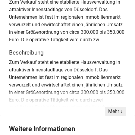
Zum Verkauf steht eine etablierte Hausverwaltung in
attraktiver Innenstadtlage von Düsseldorf. Das
Unternehmen ist fest im regionalen Immobilienmarkt
verwurzelt und erwirtschaftet einen jährlichen Umsatz
in einer Größenordnung von circa 300.000 bis 350.000
Euro. Die operative Tätigkeit wird durch zw
Beschreibung
Zum Verkauf steht eine etablierte Hausverwaltung in
attraktiver Innenstadtlage von Düsseldorf. Das
Unternehmen ist fest im regionalen Immobilienmarkt
verwurzelt und erwirtschaftet einen jährlichen Umsatz
in einer Größenordnung von circa 300.000 bis 350.000
Euro. Die operative Tätigkeit wird durch zwei
qualifizierte Fachkräfte unterstützt, die über fundierte
Mehr
Branchenkenntnisse verfügen. Der derzeitige Inhaber
ist ebenfalls aktiv in die Geschäftsabläufe
Weitere Informationen
eingebunden, strebt jedoch aus gesundheitlichen