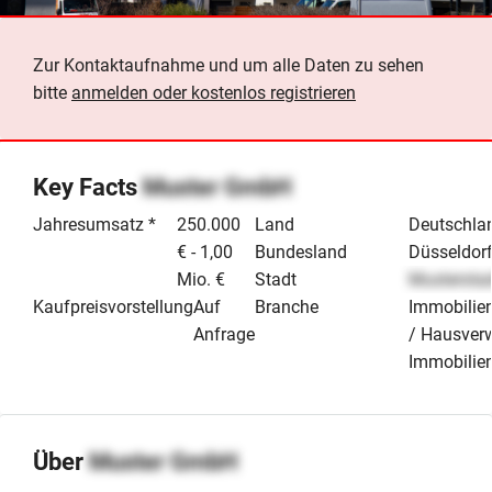
Zur Kontaktaufnahme und um alle Daten zu sehen
bitte
anmelden oder kostenlos registrieren
Key Facts
Muster GmbH
Jahresumsatz *
250.000
Land
Deutschla
€ - 1,00
Bundesland
Düsseldor
Mio. €
Stadt
Mustersta
Kaufpreisvorstellung
Auf
Branche
Immobilie
Anfrage
/ Hausver
Immobilie
Über
Muster GmbH