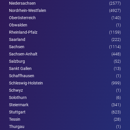
Niedersachsen
(2577)
Nordrhein-Westfalen
(4927)
Ober­österreich
(140)
Obwalden
(1)
Rheinland-Pfalz
(1159)
Saarland
(222)
Sachsen
(1114)
Sachsen-Anhalt
(448)
Salzburg
(52)
Sankt Gallen
(13)
Schaffhausen
(1)
Schleswig-Holstein
(999)
Schwyz
(1)
Solothurn
(6)
Steier­mark
(341)
Stuttgart
(623)
Tessin
(28)
Thurgau
(1)